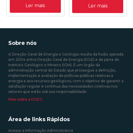
A DGEG participou em
com composições físico-
Ler mais
Ler mais
29/9/2020 no evento de
químicas e microbiológicas
lançamento da Aliança
únicas.
Europeia para as Matérias
Primas o qual foi organizado
pela Comissão Europeia e
contou com a participação
10/12/2019 11:00:00
de diversas entidades
Sobre nós
europeias, stakeholders,
empresas, associações
A Direção-Geral de Energia e Geologia resulta da fusão operada
industriais e ONGs.
em 2004 entre Direção Geral de Energia (DGE) e de parte do
Instituto Geológico e Mineiro (IGM). É um órgão da
administração central do Estado que prossegue a definição,
06/10/2020 12:00:00
implementação e avaliação de políticas públicas relativas à
energia e aos recursos geológicos, com o objetivo de garantir a
satisfação regular e contínua das necessidades coletivas nos
setores que estão sob sua responsabilidade.
Mais sobre a DGEG
Área de links Rápidos
Acesso a Informação Administrativa