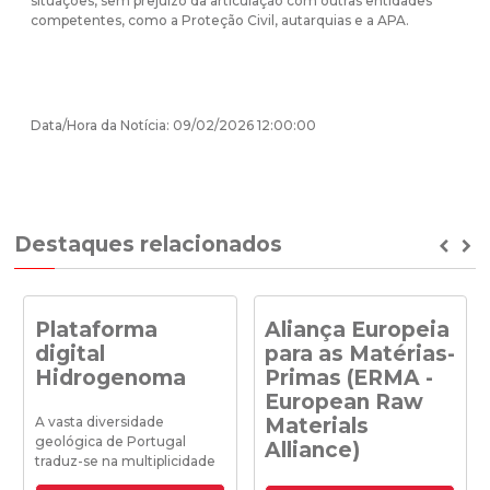
situações, sem prejuízo da articulação com outras entidades
competentes, como a Proteção Civil, autarquias e a APA.
Data/Hora da Notícia: 09/02/2026 12:00:00
Destaques relacionados
Prev
Ne
Plataforma
Aliança Europeia
digital
para as Matérias-
Hidrogenoma
Primas (ERMA -
European Raw
A vasta diversidade
Materials
geológica de Portugal
Alliance)
traduz-se na multiplicidade
de Águas Minerais Naturais