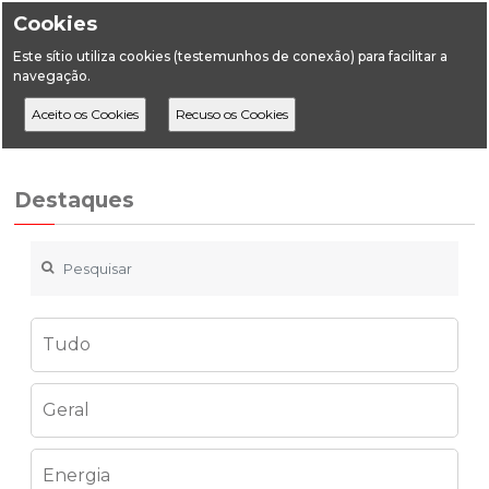
Cookies
Este sítio utiliza cookies (testemunhos de conexão) para facilitar a
navegação.
Home
Destaques
Geologia
Circular n.º1/DSEFRG/2026
Destaques
Tudo
Geral
Energia