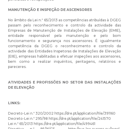
MANUTENÇÃO E INSPEÇÃO DE ASCENSORES
No âmbito da
Lei n.º 65/2013
as competências atribuídas à DGEG
passam pelo reconhecimento e controlo da actividade das
Empresas de Manutenção de Instalações de Elevação (EMIE),
entidade responsável pela manutenção e pelo bom
funcionamento e segurança nos ascensores. É igualmente
competência da DGEG o reconhecimento e controlo da
actividade das Entidades Inspetoras de Instalações de Elevação
(EIIE), empresas habilitadas a efetuar inspeções aos ascensores,
bem como a realizar inquéritos, peritagens, relatórios e
pareceres.
ATIVIDADES E PROFISSÕES NO SETOR DAS INSTALAÇÕES
DE ELEVAÇÃO
LINKS:
Decreto-Lei n.º 320/2002
https://dre.pt/application/file/391160
Decreto-Lei n.º 295/98
https://dre.pt/application/file/241570
Lei n.º 65/2013
https://dre.pt/application/file/499461
Directiva n.º 95/16/CE -
http://eur-lex.europa.eu/legal-