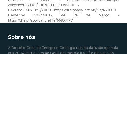
content/PT/TXT/?uri=CELEX:31995L0016
Decreto-Lei n.º 176/2008 -
https://dre.pt/application/file/453609
Despacho 3084/2015, de 26 de Março -
https://dre.pt/application/file/66857177
Sobre nós
A Direção-Geral de Energia e Geologia resulta da fusão operada
em 2004 entre Direção Geral de Energia (DGE) e de parte do
Instituto Geológico e Mineiro (IGM). É um órgão da
administração central do Estado que prossegue a definição,
implementação e avaliação de políticas públicas relativas à
energia e aos recursos geológicos, com o objetivo de garantir a
satisfação regular e contínua das necessidades coletivas nos
setores que estão sob sua responsabilidade.
Mais sobre a DGEG
Área de links Rápidos
Acesso a Informação Administrativa