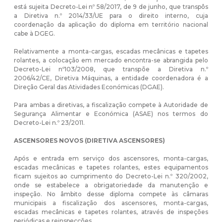
está sujeita Decreto-Lei nº 58/2017, de 9 de junho, que transpôs
a Diretiva n.º 2014/33/UE para o direito interno, cuja
coordenação da aplicação do diploma em território nacional
cabe à DGEG.
Relativamente a monta-cargas, escadas mecânicas e tapetes
rolantes, a colocação em mercado encontra-se abrangida pelo
Decreto-Lei nº103/2008, que transpõe a Diretiva n.º
2006/42/CE, Diretiva Máquinas, a entidade coordenadora é a
Direção Geral das Atividades Económicas (DGAE).
Para ambas a diretivas, a fiscalização compete à Autoridade de
Segurança Alimentar e Económica (ASAE) nos termos do
Decreto-Lei n.º 23/2011.
ASCENSORES NOVOS (DIRETIVA ASCENSORES)
Após e entrada em serviço dos ascensores, monta-cargas,
escadas mecânicas e tapetes rolantes, estes equipamentos
ficam sujeitos ao cumprimento do
Decreto-Lei n.º 320/2002
,
onde se estabelece a obrigatoriedade da manutenção e
inspeção. No âmbito desse diploma compete às câmaras
municipais a fiscalização dos ascensores, monta-cargas,
escadas mecânicas e tapetes rolantes, através de inspeções
periódicas e reinspecções.