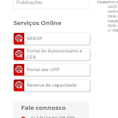
Despachos re
Publicações
2023-
centro
Estão 
injeçã
Serviços Online
2025-
n.º 1/
SRIESP
Portal do Autoconsumo e
CER
Portal das UPP
Reserva de capacidade
Fale connosco
Av. 5 de Outubro 208, 1069-