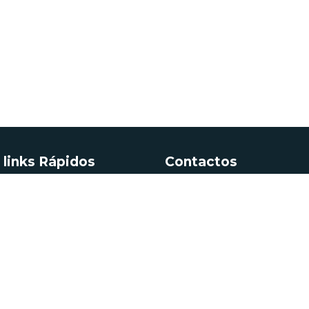
 links Rápidos
Contactos
ormação Administrativa
Av. 5 de Outubro 208,
1069-039 Lisboa
Profissões (energia elétrica)
o, CER e UPP
+351 217 922 700 / 800
chamada para a rede
Energética dos Edifícios
fixa nacional
Geográfica
geral@dgeg.gov.pt
Minas e Pontos de Interesse
ológico de Portugal
Ver todos os contactos
 de Energia