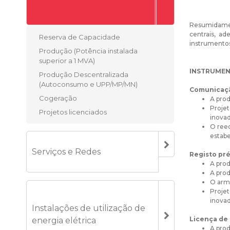
Resumidamen
centrais, a
Reserva de Capacidade
instrumentos
Produção (Potência instalada
superior a 1 MVA)
INSTRUMEN
Produção Descentralizada
(Autoconsumo e UPP/MP/MN)
Comunicaçã
Cogeração
A prod
Projet
Projetos licenciados
inova
O reeq
estabe
Serviços e Redes
Registo pré
A prod
A prod
O arm
Projet
inova
Instalações de utilização de
Licença de
energia elétrica
A prod