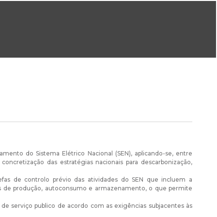
ral@dgeg.gov.pt
Imprensa:
imprensa@dgeg.gov.pt
ONLINE
ESTATÍSTICA
COMUNICAÇÃO
REPOSITÓRIO
FAQS
amento do Sistema Elétrico Nacional (SEN), aplicando-se, entre
ncretização das estratégias nacionais para descarbonização,
efas de controlo prévio das atividades do SEN que incluem a
ades de produção, autoconsumo e armazenamento, o que permite
a de serviço publico de acordo com as exigências subjacentes às