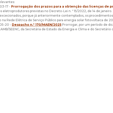
levantes:
03-17 -
Prorrogação
dos prazos para a obtenção das licenças de 
s eletroprodutores previstas no Decreto-Lei n. º 15/2022, de 14 de janeiro.
excecionados, porque já anteriormente contemplados, os procedimentos c
o na Rede Elétrica de Serviço Público para energia solar fotovoltaica de 2
05-20 -
Despacho n.º 170/MAEN/2025
Prorrogar, por um período de doz
SEAMB/SEENC, da Secretária de Estado da Energia e Clima e do Secretári