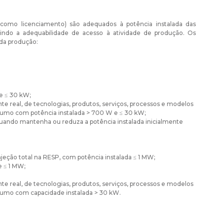
omo licenciamento) são adequados à potência instalada das
tindo a adequabilidade de acesso à atividade de produção. Os
 da produção:
e ≤ 30 kW;
 real, de tecnologias, produtos, serviços, processos e modelos
umo com potência instalada > 700 W e ≤ 30 kW;
quando mantenha ou reduza a potência instalada inicialmente
njeção total na RESP, com potência instalada ≤ 1 MW;
e ≤ 1 MW;
 real, de tecnologias, produtos, serviços, processos e modelos
sumo com capacidade instalada > 30 kW.