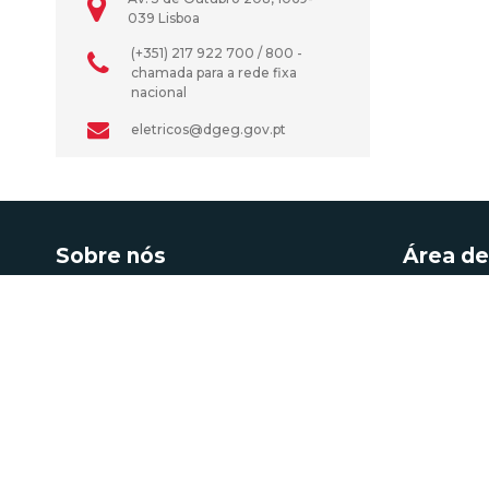
039 Lisboa
(+351) 217 922 700 / 800 -
chamada para a rede fixa
nacional
eletricos@dgeg.gov.pt
Sobre nós
Área de
A Direção-Geral de Energia e Geologia resulta
Acesso a Inf
da fusão operada em 2004 entre Direção Geral
Atividades e 
de Energia (DGE) e de parte do Instituto
Autoconsum
Geológico e Mineiro (IGM). É um órgão da
administração central do Estado que
Certificação 
prossegue a definição, implementação e
Informação 
avaliação de políticas públicas relativas à
energia e aos recursos geológicos, com o
Roteiro das 
objetivo de garantir a satisfação regular e
Mineiro e Ge
contínua das necessidades coletivas nos
Tarifa Social