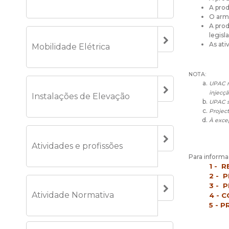
A prod
O arm
A pro
legisl
As ati
Mobilidade Elétrica
NOTA:
UPAC n
injecçã
Instalações de Elevação
UPAC s
Project
À excep
Atividades e profissões
Para informa
1 -
R
2 -
P
3 -
P
Atividade Normativa
4 -
C
5 -
P