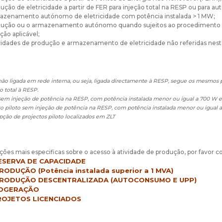
ução de eletricidade a partir de FER para injeção total na RESP ou para 
azenamento autónomo de eletricidade com potência instalada > 1 MW;
dução ou o armazenamento autónomo quando sujeitos ao procedimento de 
ação aplicável;
vidades de produção e armazenamento de eletricidade não referidas nest
ão ligada em rede interna, ou seja, ligada directamente à RESP, segue os mesmos
o total à RESP.
em injeção de potência na RESP, com potência instalada menor ou igual a 700 W en
o piloto sem injeção de potência na RESP, com potência instalada menor ou igual a
ção de projectos piloto localizados em ZLT
ções mais especificas sobre o acesso à atividade de produção, por favor co
ESERVA DE CAPACIDADE
RODUÇÃO (Potência instalada superior a 1 MVA)
RODUÇÃO DESCENTRALIZADA (AUTOCONSUMO E UPP)
OGERAÇÃO
ROJETOS LICENCIADOS