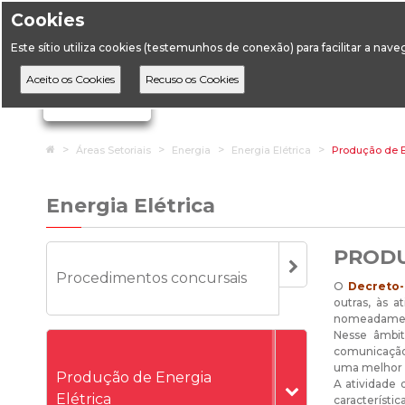
Cookies
Horário de Atendimento: 09:00 às 12:30 / 14:00 às 17:
Este sítio utiliza cookies (testemunhos de conexão) para facilitar a nav
A DGEG
D
Ignorar links de navegação
Home
Áreas Setoriais
Energia
Energia Elétrica
Produção de E
Energia Elétrica
PRODU
Procedimentos concursais
O
Decreto-l
outras, às 
nomeadame
Nesse âmbit
comunicação
uma melhor 
Produção de Energia
A atividade 
Elétrica
característic