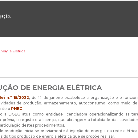
00
217 922 700 / 800 - chamada para a rede fixa nacional
Email Geral:
ge
egação.
ESTAQUES
ÁREAS SETORIAIS
ÁREAS TRANSVERSAIS
SERVIÇOS 
nergia Elétrica
ÇÃO DE ENERGIA ELÉTRICA
ei n.º 15/2022
, de 14 de janeiro estabelece a organização e o funcion
atividades de produção, armazenamento, autoconsumo, como meio de co
nte o
PNEC
o a DGEG atua como entidade licenciadora operacionalizando as tar
 prévia, o registo e a licença, que abrangem a totalidade das ativid
articulação destes procedimentos.
de produção inicia-se previamente à injeção de energia na rede elétric
as do tipo produção de energia elétrica que se propõe realizar.