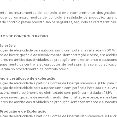
te, os instrumentos de controlo prévio (comummente designados c
dequando os instrumentos de controlo à realidade da produção, garan
 de controlo prévio previsto são os seguintes, segundo as características
TOS DE CONTROLO PRÉVIO
o prévia
ução de eletricidade para autoconsumo com potência instalada > 700 W 
os de investigação e desenvolvimento, demonstração e teste, em ambiente
dores, no âmbito das atividades de produção, armazenamento e autocons
uipamento de centro eletroprodutor, de fonte primária solar ou eólica, 
lecida no procedimento de controlo prévio.
vio e certificado de exploração
ução de eletricidade a partir de Fontes de Energia Renovável (FER) para i
ução de eletricidade para autoconsumo com potência instalada > 30 kW 
azenamento autónomo de eletricidade com potência instalada ≤ 1 MW;
os de investigação e desenvolvimento, demonstração e teste, em ambiente
dores, no âmbito das atividades de produção, armazenamento e autocon
 Produção e de Exploração
ução de eletricidade a partir de Fontes de Energia Não Renovável (FENR);