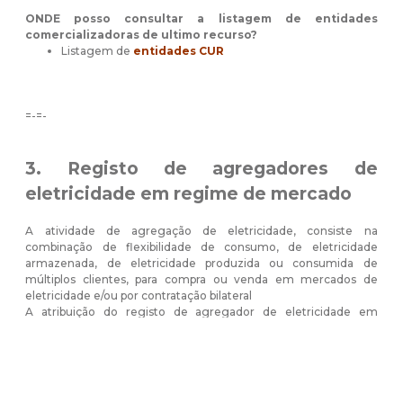
ONDE posso consultar a listagem de entidades
comercializadoras de ultimo recurso?
Listagem de
entidades CUR
=-=-
3. Registo de agregadores de
eletricidade em regime de mercado
A atividade de agregação de eletricidade, consiste na
combinação de flexibilidade de consumo, de eletricidade
armazenada, de eletricidade produzida ou consumida de
múltiplos clientes, para compra ou venda em mercados de
eletricidade e/ou por contratação bilateral
A atribuição do registo de agregador de eletricidade em
regime de mercado carece de prévia demonstração da
capacidade e idoneidade técnica e económica para operar nos
mercados para os quais se solicita o respetivo registo. Até que
sejam definidos os critérios económicos para a verificação da
idoneidade e capacidade económica dos agentes de mercado