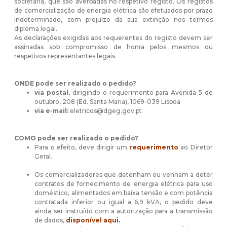
societária, que são averbadas no respetivo registo. Os registos
de comercialização de energia elétrica são efetuados por prazo
indeterminado, sem prejuízo da sua extinção nos termos
diploma legal.
As declarações exigidas aos requerentes do registo devem ser
assinadas sob compromisso de honra pelos mesmos ou
respetivos representantes legais.
ONDE pode ser realizado o pedido?
via postal
, dirigindo o requerimento para Avenida 5 de
outubro, 208 (Ed. Santa Maria), 1069-039 Lisboa
via e-mail:
eletricos@dgeg.gov.pt
COMO pode ser realizado o pedido?
Para o efeito, deve dirigir um
requerimento
ao Diretor
Geral.
Os comercializadores que detenham ou venham a deter
contratos de fornecimento de energia elétrica para uso
doméstico, alimentados em baixa tensão e com potência
contratada inferior ou igual a 6,9 kVA, o pedido deve
ainda ser instruído com a autorização para a transmissão
de dados,
disponível aqui.