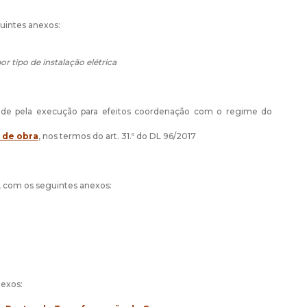
guintes anexos:
or tipo de instalação elétrica
idade pela execução para efeitos coordenação com o regime do
 de obra
, nos termos do art. 31.º do DL 96/2017
, com os seguintes anexos:
nexos: