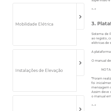
supervisão e 
=-=
3. Plat
Mobilidade Elétrica
Sistema de R
ao registo, c
elétricas de 
A plataforma
O manual de 
NOTA: 
Instalações de Elevação
*Foram reali
foi inicialm
mensagem d
Assim deve o
o manual em 
=-=