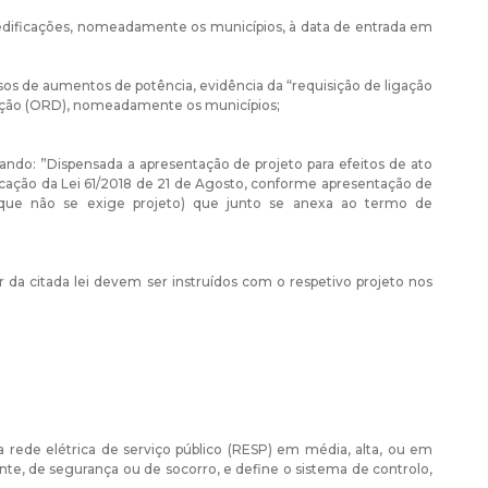
s edificações, nomeadamente os municípios, à data de entrada em
os de aumentos de potência, evidência da “requisição de ligação
buição (ORD), nomeadamente os municípios;
ndo: ”Dispensada a apresentação de projeto para efeitos de ato
licação da Lei 61/2018 de 21 de Agosto, conforme apresentação de
que não se exige projeto) que junto se anexa ao termo de
r da citada lei devem ser instruídos com o respetivo projeto nos
ela rede elétrica de serviço público (RESP) em média, alta, ou em
ante, de segurança ou de socorro, e define o sistema de controlo,