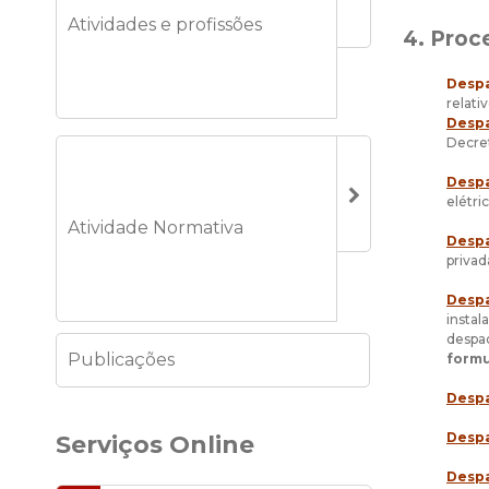
Atividades e profissões
4. Pro
Despa
relati
Despa
Decret
Despa
elétri
Atividade Normativa
Despa
privad
Despa
insta
despa
Publicações
formu
Despa
Despa
Serviços Online
Despa