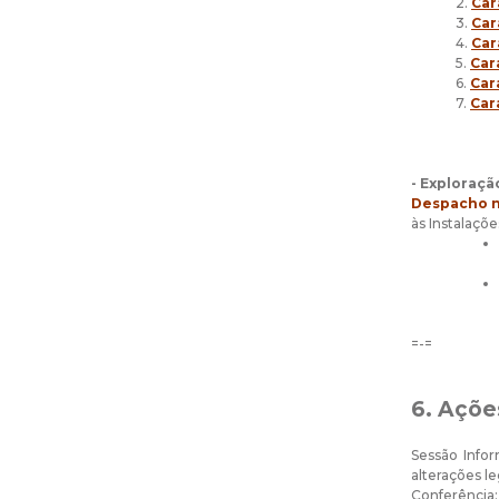
2.
Car
3.
Car
4.
Car
5.
Car
6.
Car
7.
Car
- Exploraçã
Despacho n
às Instalaçõ
=-=
6. Açõe
Sessão Infor
alterações l
Conferência: