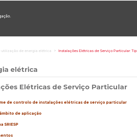
00
217 922 700 / 800 - chamada para a rede fixa nacional
Email Geral:
ge
egação.
ESTAQUES
ÁREAS SETORIAIS
ÁREAS TRANSVERSAIS
SERVIÇOS 
 utilização de energia elétrica
Instalações Elétricas de Serviço Particular: Tip
ia elétrica
ações Elétricas de Serviço Particular
me de controlo de instalações elétricas de serviço particular
âmbito de aplicação
ma SRIESP
mentos