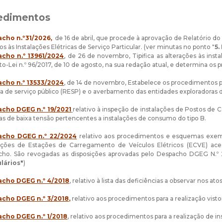
cedimentos
cho n.º31/2026,
de 16 de abril, que procede à aprovação de Relatório d
vos às Instalações Elétricas de Serviço Particular. (ver minutas no ponto "
5.
cho n.º 13961/2024
, de 26 de novembro, Tipifica as alterações às inst
o-Lei n.º 96/2017
, de 10 de agosto, na sua redação atual, e determina os 
cho n.º 13533/2024
, de 14 de novembro, Estabelece os procedimentos par
ca de serviço público (RESP) e o averbamento das entidades exploradoras de
cho DGEG n.º 19/2021
relativo à inspeção de instalações de Postos de
as de baixa tensão pertencentes a instalações de consumo do tipo B.
cho DGEG n.º 22/2024
relativo aos procedimentos e esquemas exempli
lações de Estações de Carregamento de Veículos Elétricos (ECVE) ace
cho. São revogadas as disposições aprovadas pelo Despacho DGEG N.º 
lários"
)
cho DGEG n.º 4/2018
, relativo à lista das deficiências a observar nos ato
cho DGEG n.º 3/2018
,
relativo aos procedimentos para a realização vistor
cho DGEG n.º 1/2018
, relativo aos procedimentos para a realização de in