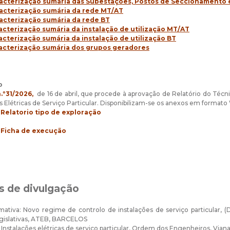
acterização sumária das Subestações, Postos de Seccionamento
acterização sumária da rede MT/AT
acterização sumária da rede BT
acterização sumária da instalação de utilização MT/AT
acterização sumária da instalação de utilização BT
acterização sumária dos grupos geradores
o
.º31/2026,
de 16 de abril, que procede à aprovação de Relatório do Técn
es Elétricas de Serviço Particular. Disponibilizam-se os anexos em forma
Relatorio tipo de exploração
Ficha de execução
s de divulgação
mativa: Novo regime de controlo de instalações de serviço particular, (D
egislativas, ATEB, BARCELOS
 Instalações elétricas de serviço particular, Ordem dos Engenheiros, Vian