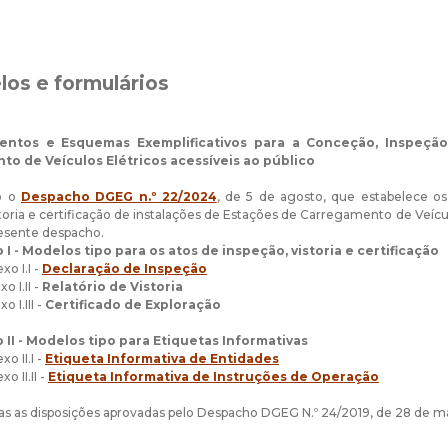
los e formulários
entos e Esquemas Exemplificativos para a Conceção, Inspeção,
o de Veículos Elétricos acessíveis ao público
do o
Despacho DGEG n.º 22/2024
, de 5 de agosto, que estabelece o
storia e certificação de instalações de Estações de Carregamento de Veícu
esente despacho.
 I - Modelos tipo para os atos de inspeção, vistoria e certificação
 I.I -
Declaração de Inspeção
 I.II -
Relatório de Vistoria
I.III -
Certificado de Exploração
 II - Modelos tipo para Etiquetas Informativas
 II.I -
Etiqueta Informativa de Entidades
 II.II -
Etiqueta Informativa de Instruções de Operação
s as disposições aprovadas pelo Despacho DGEG N.º 24/2019, de 28 de ma