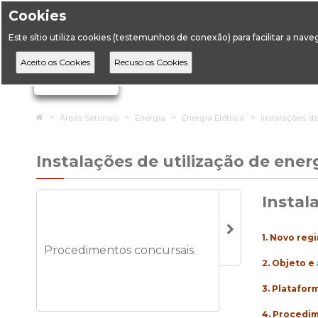
Cookies
Horário de Atendimento: 09:00 às 12:30 / 14:00 às 17:
Este sítio utiliza cookies (testemunhos de conexão) para facilitar a nav
A DGEG
D
Ignorar links de navegação
Home
Áreas Setoriais
Energia
Energia Elétrica
Instalações de
Instalações de utilização de energ
Instal
1.
Novo regi
Procedimentos concursais
2.
Objeto e 
3.
Platafor
4.
Procedi