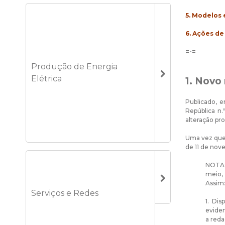
5.
Modelos e
6.
Ações de
=-=
Produção de Energia
Elétrica
1. Novo
Publicado, e
República n.
alteração pr
Uma vez que a
de 11 de nove
NOTA: 
meio, 
Assim
Serviços e Redes
1. Dis
eviden
a reda