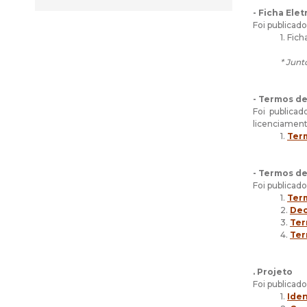
- Ficha Ele
Foi publicad
1. Fic
* Junt
- Termos de
Foi publica
licenciament
1.
Term
- Termos d
Foi publicad
1.
Ter
2.
Dec
3.
Ter
4.
Ter
. Projeto
Foi publicad
1.
Iden