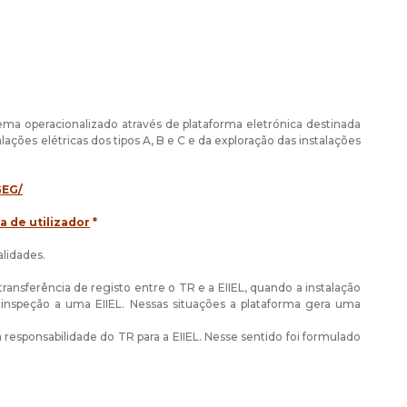
tema operacionalizado através de plataforma eletrónica destinada
lações elétricas dos tipos A, B e C e da exploração das instalações
GEG/
a de utilizador
*
lidades.
ransferência de registo entre o TR e a EIIEL, quando a instalação
 inspeção a uma EIIEL. Nessas situações a plataforma gera uma
 responsabilidade do TR para a EIIEL. Nesse sentido foi formulado