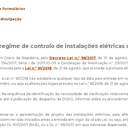
 formulários
 divulgação
 regime de controlo de instalações elétricas 
m Diário da República, pelo
Decreto-Lei n.º 96/2017
,
de 10 de agosto, 
º 194/2017, Série I de 2017-10-09 e Declaração de Retificação n.º 29/2017
omovida pela a
Lei n.º 61/2018
, de 21 de agosto, que procede à primeira a
 Lei n.º 61/2018 não estabelece qualquer tipo de data para entrada em vigo
mbro, ou seja as alterações legais prevista na Lei n.º 61/2018, de 21 de ago
Na sequência da identificação da necessidade de clarificação relativamen
e até à publicação de despacho da DGEG, informar sobre os procediment
:
pensa-se a apresentação de projeto das instalações elétricas, para e
ciem ter sido iniciados antes a entrada em vigor da citada Lei, ou seja,
ção DL 101/2007 (RLIE), ou o DL n.º 96/2017, em que estivesse dispensada 