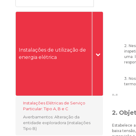
2. Nes
Instalações de utilização de
inspet
energia elétrica
uma l
respon
3. Nos
termos
=-=
Instalações Elétricas de Serviço
Particular: Tipo A, B e C
2. Obje
Averbamentos: Alteração da
entidade exploradora (instalações
Estabelece a
Tipo B)
baixa tensão