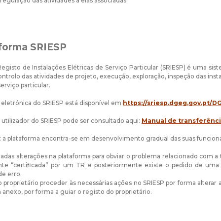
regulação das atividades a elas associadas.
aforma SRIESP
egisto de Instalações Elétricas de Serviço Particular (SRIESP) é uma sis
ontrolo das atividades de projeto, execução, exploração, inspeção das insta
serviço particular.
 eletrónica do SRIESP está disponível em
https://sriesp.dgeg.gov.pt/D
utilizador do SRIESP pode ser consultado aqui:
Manual de transferênci
a plataforma encontra-se em desenvolvimento gradual das suas funciona
zadas alterações na plataforma para obviar o problema relacionado com a t
ente “certificada” por um TR e posteriormente existe o pedido de uma
e erro.
 proprietário proceder às necessárias ações no SRIESP por forma alterar a
anexo, por forma a guiar o registo do proprietário.