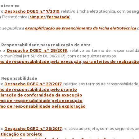
trotecnica
o o
Despacho DGEG n.º 7/2019
, relativo à ficha eletrotécnica, com os se
ha Eletrotécnica (
simples
/
formatada
)
o se publica a
exemplificação de preenchimento da Ficha eletrotécnica
p
 Responsabilidade para realização de obra
do o
Despacho DGEG n.º 28/2018
, relativo ao termo de responsabil
o municipal (art.31.º do DL 96/2017), com os seguintes anexos:
o de responsabilidade pela execução, para efeitos de realização
e Reponsabilidade
o o
Despacho DGEG n.º 27/2017
,
relativo aos termos de responsabilidade
mo de responsabilidade pelo projeto
laração de conformidade da execução
mo de responsabilidade pela execução
mo de responsabilidade pela exploração
o o
Despacho DGEG n.º 26/2017
, relativo ao projeto, com os seguintes a
tificação do projeto