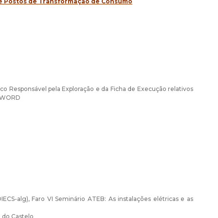
 e Postos de Transformação de Consumo
ico Responsável pela Exploração e da Ficha de Execução relativos
to WORD
IECS-alg), Faro VI Seminário ATEB: As instalações elétricas e as
a do Castelo