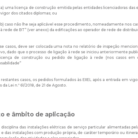
a) uma licença de construção emitida pelas entidades licenciadoras da
vigor dos citados diplomas; ou
b) caso não lhe seja aplicável esse procedimento, nomeadamente nos cas
à rede de BT” (ver anexo) da edificações ao operador de rede de distri
se casos, deve ser colocada uma nota no relatório de inspeção menciona
ivo, dado que o processo de ligação à rede se iniciou anteriormente pub
icença de construção ou pedido de ligação à rede (nos casos em 
sabilidade”
 restantes casos, os pedidos formulados às EIIEL após a entrada em vigo
 da Lei n.º 61/2018, de 21 de Agosto.
to e âmbito de aplicação
 disciplina das instalações elétricas de serviço particular alimentadas p
, e das instalações com produção própria, de caráter temporário ou itiner