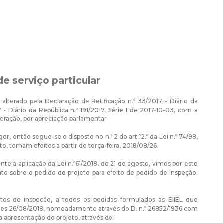
de serviço particular
alterado pela Declaração de Retificação n.º 33/2017 - Diário da
 - Diário da República n.º 191/2017, Série I de 2017-10-03, com a
lteração, por apreciação parlamentar
r, então segue-se o disposto no n.º 2 do art.º2.º da Lei n.º 74/98,
sto, tomam efeitos a partir de terça-feira, 2018/08/26.
te à aplicação da Lei n.º61/2018, de 21 de agosto, vimos por este
o sobre o pedido de projeto para efeito de pedido de inspeção.
feitos de inspeção, a todos os pedidos formulados às EIIEL que
 antes 26/08/2018, nomeadamente através do D. n.º 26852/1936 com
a apresentação do projeto, através de: