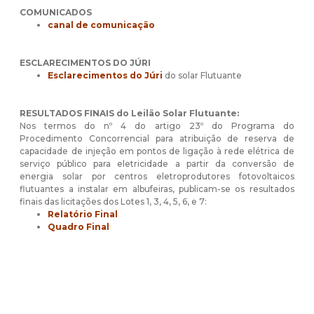
COMUNICADOS
canal de comunicação
ESCLARECIMENTOS DO JÚRI
Esclarecimentos do Júri
do solar Flutuante
RESULTADOS FINAIS do Leilão Solar Flutuante:
Nos termos do nº 4 do artigo 23º do Programa do
Procedimento Concorrencial para atribuição de reserva de
capacidade de injeção em pontos de ligação à rede elétrica de
serviço público para eletricidade a partir da conversão de
energia solar por centros eletroprodutores fotovoltaicos
flutuantes a instalar em albufeiras, publicam-se os resultados
finais das licitações dos Lotes 1, 3, 4, 5, 6, e 7:
Relatório Final
Quadro Final
Execução
Despacho de prorrogação leilão 2020 e 2019 e
Solar Flutuante,
de 22 de fevereiro de 2024,
alterada
pela
Declaração de Retificação
.