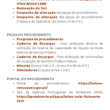
11740-B/2021 | DRE
Nomeação do Júri
Despacho de alteração
das peças do procedimento
Despacho de alteração
das peças do procedimento
(Tabela 4 do Apêndice I do Anexo VI do P.P.)
PEÇAS DO PROCEDIMENTO
Programa do procedimento
Caderno de Encargos
- Para atribuição direitos de
utilização da reserva de capacidade de injeção na Rede
Elétrica de Serviço Público
Caderno de Encargos
- Para atribuição de concessões
de ocupação do domínio Publico Hídrico.
Minutas
(Anexo II do C.E.; Anexo III a XIII do P.P.)
Simuladores
(Caução & Fee + VAL)
PORTAL DO PROCEDIMENTO
Portal do procedimento:
https://leiloes-
renovaveis.gov.pt/
Site da Agência Portuguesa do Ambiente (APA):
https://apambiente.pt/agua/leilao-solar-flutuante-
2021