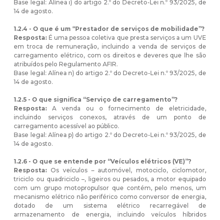
Base legal: Alínea i) do artigo 2.º do Decreto-Lei n.º 93/2025, de
14 de agosto.
1.2.4 - O que é um “Prestador de serviços de mobilidade”?
Resposta:
É uma pessoa coletiva que presta serviços a um UVE
em troca de remuneração, incluindo a venda de serviços de
carregamento elétrico, com os direitos e deveres que lhe são
atribuídos pelo Regulamento AFIR.
Base legal: Alínea n) do artigo 2.º do Decreto-Lei n.º 93/2025, de
14 de agosto.
1.2.5 - O que significa “Serviço de carregamento”?
Resposta:
A venda ou o fornecimento de eletricidade,
incluindo serviços conexos, através de um ponto de
carregamento acessível ao público.
Base legal: Alínea p) do artigo 2.º do Decreto-Lei n.º 93/2025, de
14 de agosto.
1.2.6 - O que se entende por “Veículos elétricos (VE)”?
Resposta:
Os veículos – automóvel, motociclo, ciclomotor,
triciclo ou quadriciclo –, ligeiros ou pesados, a motor equipado
com um grupo motopropulsor que contém, pelo menos, um
mecanismo elétrico não periférico como conversor de energia,
dotado de um sistema elétrico recarregável de
armazenamento de energia, incluindo veículos híbridos