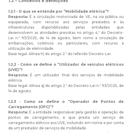
1.2 – Conceitos e definições
1.2.1 - O que se entende por “Mobilidade elétrica”?
Resposta:
É a circulação motorizada de VE, na via pública ou
equiparada, com recurso aos serviços prestados e às
infraestruturas disponibilizadas pelas entidades que
desenvolvem as atividades previstas no artigo 4.º do Decreto-
Lei n.º 93/2025, de 14 de agosto, bem como a circulação de
embarcações, coletivos ou particulares, com recurso à
utilização de eletricidade.
Base legal: Alínea h) do artigo 2.º do referido Decreto-Lei.
1.2.2 - Como se define o “Utilizador de veículos elétricos
(UVE)”?
Resposta:
É um utilizador final dos serviços de mobilidade
elétrica.
Base legal: Alínea q) do artigo 2.º do Decreto-Lei n.º 93/2025, de
14 de agosto.
1.2.3 - Como se define o “Operador de Pontos de
Carregamento (OPC)”?
Resposta:
É a entidade responsável pela gestão e operação de
pontos de carregamento, e que presta um serviço de
carregamento elétrico aos UVE, incluindo em nome e por conta
de um prestador de serviços de mobilidade.