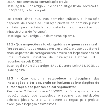
DGEG, nos termos da comunicação prévia.
Base legal: N.º 1 do artigo 20.º e n.º 1 do artigo 11.º do Decreto-Lei
n.º 93/2025, de 14 de agosto.
De referir ainda que, nos domínios públicos, a instalação
depende de licença de utilização privativa do domínio público
emitida pela entidade competente (ex.: município ou
Infraestruturas de Portugal).
Base legal: N.º 2 artigo 20.º do mesmo diploma.
1.3.2 - Que inspeções são obrigatórias e quem as realiza?
Resposta:
Antes da entrada em exploração, e depois de 5 em 5
anos, os pontos de carregamento devem ser inspecionados por
uma Entidade Inspetora de Instalações Elétricas (EIIEL)
reconhecida pela DGEG.
Base legal: N.º 2 e 3 do artigo 16.º do Decreto-Lei n.º 93/2025, de
14 de agosto.
1.3.3 - Que diploma estabelece a disciplina das
instalações elétricas, onde se incluem as instalações de
alimentação dos pontos de carregamento?
Resposta:
O Decreto-Lei n.º 96/2017, de 10 de agosto, na sua
redação atual, que estabelece o regime das instalações
elétricas (tipos A, B e C) e define as regras para projeto,
execução e inspeção das mesmas.