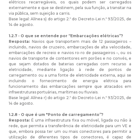
elétricos recarregáveis, os quais podem ser carregados
externamente e que se destinem, pela sua função, a transitar na
via pública, sem sujeição a carris.
Base legal: Alínea s) do artigo 2.º do Decreto-Lei n.º 93/2025, de
14 de agosto.
1.2.7 - O que se entende por “Embarcações elétricas”?
Resposta:
Navios que transportem mais de 12 passageiros –
incluindo, navios de cruzeiro, embarcações de alta velocidade,
embarcações de recreio e navios ro-ro de passageiros –, ou os
navios de transporte de contentores em porões e no convés, e
que sejam dotados de baterias carregadas com recurso a
eletricidade, mediante ligação à rede de pontos de
carregamento ou a uma fonte de eletricidade externa, aqui se
incluindo o fornecimento de energia elétrica para
funcionamento das embarcações sempre que atracados em
infraestruturas portuárias, marítimas ou fluviais.
Base legal: Alínea r) do artigo 2.º do Decreto-Lei n.º 93/2025, de
14 de agosto.
1.2.8 - O que é um "Ponto de carregamento”?
Resposta:
É uma infraestrutura fixa ou móvel, ligada ou não à
rede, que permita a transferência de eletricidade para um VE e
que, embora possa ter um ou mais conectores para permitir a
utilização de diferentes tipos de conectores, é capaz de