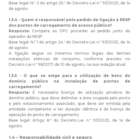
Base legal: N.º 2 do artigo 25.º do Decreto-Lei n.º 93/2025, de 14
de agosto.
1.3.4 - Quem é responsável pelo pedido de ligação à RESP
dos pontos de carregamento de acesso público?
Resposta:
Compete ao OPC proceder ao pedido junto do
operador da RESP.
Base legal: N.º 1 do artigo 24.º do Decreto-Lei n.º 93/2025, de 14
de agosto.
A ligação segue os mesmos termos legais das demais
instalações elétricas de consumo, conforme previsto no
Decreto-Lei n.º 96/2017, de 10 de agosto, na sua redação atual.
1.3.5 - O que se exige para a utilização de bens do
domínio público na instalação de pontos de
carregamento?
Resposta:
É necessária licença de utilização privativa do
domínio público, que deve delimitar a área ocupada pelo ponto
e pelo estacionamento associado, que deve ser emitida pela
entidade competente e ter duração idêntica à da licença de
operação do ponto de carregamento.
Base legal: Artigo 8.º do Decreto-Lei n.º 93/2025, de 14 de
agosto.
1.4 – Responsabilidade civil e seguro