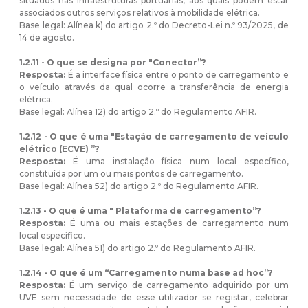
situados nas infraestruturas portuárias, aos quais podem estar
associados outros serviços relativos à mobilidade elétrica.
Base legal: Alínea k) do artigo 2.º do Decreto-Lei n.º 93/2025, de
14 de agosto.
1.2.11 - O que se designa por "Conector”?
Resposta:
É a interface física entre o ponto de carregamento e
o veículo através da qual ocorre a transferência de energia
elétrica.
Base legal: Alínea 12) do artigo 2.º do Regulamento AFIR.
1.2.12 - O que é uma "Estação de carregamento de veículo
elétrico (ECVE) ”?
Resposta:
É uma instalação física num local específico,
constituída por um ou mais pontos de carregamento.
Base legal: Alínea 52) do artigo 2.º do Regulamento AFIR.
1.2.13 - O que é uma " Plataforma de carregamento”?
Resposta:
É uma ou mais estações de carregamento num
local específico.
Base legal: Alínea 51) do artigo 2.º do Regulamento AFIR.
1.2.14 - O que é um “Carregamento numa base ad hoc”?
Resposta:
É um serviço de carregamento adquirido por um
UVE sem necessidade de esse utilizador se registar, celebrar