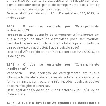
um contrato por escrito ou estabelecer uma relação comercial
com o operador desse ponto de carregamento para além da
mera aquisição do serviço de carregamento.
Base legal: Alínea c) do artigo 2.º do Decreto-Lei n.º 93/2025, de
14 de agosto.
1.2.15 - O que se entende por “Carregamento
bidirecional”?
Resposta:
É uma operação de carregamento inteligente em
que a direção do fluxo de eletricidade pode ser invertida,
permitindo que a eletricidade flua da bateria para o ponto de
carregamento ao qual esteja ligada (veículo-rede).
Base legal: Alínea a) do artigo 2.º do Decreto-Lei n.º 93/2025, de
14 de agosto.
1.2.16 - O que se entende por “Carregamento
inteligente”?
Resposta:
É uma operação de carregamento em que a
intensidade da eletricidade fornecida à bateria é ajustada de
forma dinâmica, com base em informações recebidas através
de comunicações eletrónicas.
Base legal: Alínea b) do artigo 2.º do Decreto-Lei n.º 93/2025, de
14 de agosto.
1.2.17 - O que é a “Entidade Agregadora de Dados para a