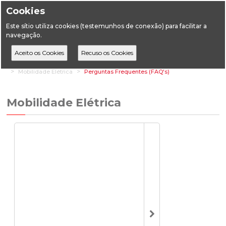
Cookies
Este sítio utiliza cookies (testemunhos de conexão) para facilitar a
navegação.
Home
Áreas Setoriais
Energia
Energia Elétrica
Mobilidade Elétrica
Perguntas Frequentes (FAQ's)
Mobilidade Elétrica