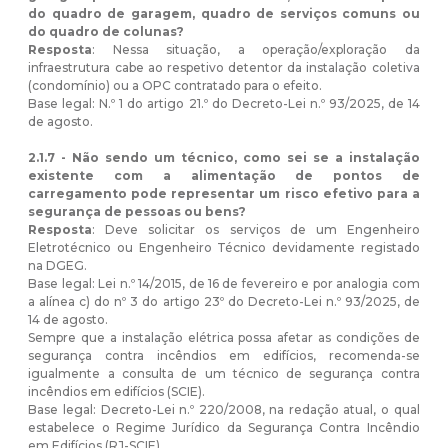
do quadro de garagem, quadro de serviços comuns ou
do quadro de colunas?
Resposta
: Nessa situação, a operação/exploração da
infraestrutura cabe ao respetivo detentor da instalação coletiva
(condomínio) ou a OPC contratado para o efeito.
Base legal: N.º 1 do artigo 21.º do Decreto-Lei n.º 93/2025, de 14
de agosto.
2.1.7 - Não sendo um técnico, como sei se a instalação
existente com a alimentação de pontos de
carregamento pode representar um risco efetivo para a
segurança de pessoas ou bens?
Resposta
: Deve solicitar os serviços de um Engenheiro
Eletrotécnico ou Engenheiro Técnico devidamente registado
na DGEG.
Base legal: Lei n.º 14/2015, de 16 de fevereiro e por analogia com
a alínea c) do nº 3 do artigo 23º do Decreto-Lei n.º 93/2025, de
14 de agosto.
Sempre que a instalação elétrica possa afetar as condições de
segurança contra incêndios em edifícios, recomenda-se
igualmente a consulta de um técnico de segurança contra
incêndios em edifícios (SCIE).
Base legal: Decreto-Lei n.º 220/2008, na redação atual, o qual
estabelece o Regime Jurídico da Segurança Contra Incêndio
em Edifícios (RJ-SCIE).