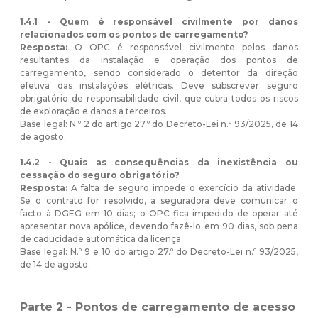
1.4.1 - Quem é responsável civilmente por danos
relacionados com os pontos de carregamento?
Resposta:
O OPC é responsável civilmente pelos danos
resultantes da instalação e operação dos pontos de
carregamento, sendo considerado o detentor da direção
efetiva das instalações elétricas. Deve subscrever seguro
obrigatório de responsabilidade civil, que cubra todos os riscos
de exploração e danos a terceiros.
Base legal: N.º 2 do artigo 27.º do Decreto-Lei n.º 93/2025, de 14
de agosto.
1.4.2 - Quais as consequências da inexistência ou
cessação do seguro obrigatório?
Resposta:
A falta de seguro impede o exercício da atividade.
Se o contrato for resolvido, a seguradora deve comunicar o
facto à DGEG em 10 dias; o OPC fica impedido de operar até
apresentar nova apólice, devendo fazê-lo em 90 dias, sob pena
de caducidade automática da licença.
Base legal: N.º 9 e 10 do artigo 27.º do Decreto-Lei n.º 93/2025,
de 14 de agosto.
Parte 2 -
Pontos de carregamento de acesso