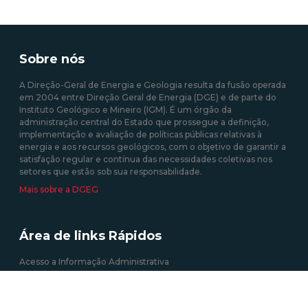
Sobre nós
A Direção-Geral de Energia e Geologia resulta da fusão operada
em 2004 entre Direção Geral de Energia (DGE) e de parte do
Instituto Geológico e Mineiro (IGM). É um órgão da
administração central do Estado que prossegue a definição,
implementação e avaliação de políticas públicas relativas à
energia e aos recursos geológicos, com o objetivo de garantir a
satisfação regular e contínua das necessidades coletivas nos
setores que estão sob sua responsabilidade.
Mais sobre a DGEG
Área de links Rápidos
Acesso a Informação Administrativa
Atividades e Profissões (energia elétrica)
Autoconsumo, CER e UPP