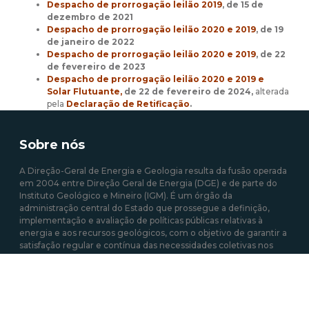
Despacho de prorrogação leilão 2019
, de 15 de
dezembro de 2021
Despacho de prorrogação leilão 2020 e 2019
, de 19
de janeiro de 2022
Despacho de prorrogação leilão 2020 e 2019
, de 22
de fevereiro de 2023
Despacho de prorrogação leilão 2020 e 2019 e
Solar Flutuante,
de 22 de fevereiro de 2024,
alterada
pela
Declaração de Retificação
.
Sobre nós
A Direção-Geral de Energia e Geologia resulta da fusão operada
em 2004 entre Direção Geral de Energia (DGE) e de parte do
Instituto Geológico e Mineiro (IGM). É um órgão da
administração central do Estado que prossegue a definição,
implementação e avaliação de políticas públicas relativas à
energia e aos recursos geológicos, com o objetivo de garantir a
satisfação regular e contínua das necessidades coletivas nos
setores que estão sob sua responsabilidade.
Mais sobre a DGEG