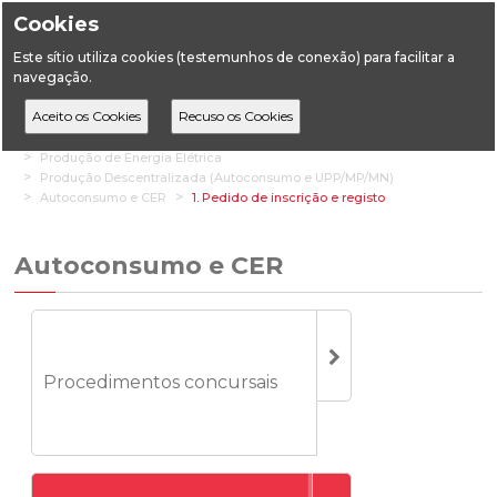
Cookies
Este sítio utiliza cookies (testemunhos de conexão) para facilitar a
navegação.
Home
Áreas Setoriais
Energia
Energia Elétrica
Produção de Energia Elétrica
Produção Descentralizada (Autoconsumo e UPP/MP/MN)
Autoconsumo e CER
1. Pedido de inscrição e registo
Autoconsumo e CER
Procedimentos concursais