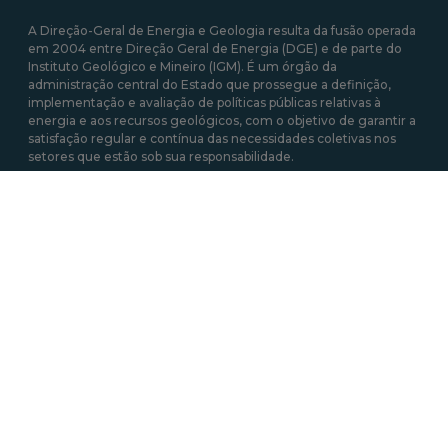
A Direção-Geral de Energia e Geologia resulta da fusão operada
em 2004 entre Direção Geral de Energia (DGE) e de parte do
Instituto Geológico e Mineiro (IGM). É um órgão da
administração central do Estado que prossegue a definição,
implementação e avaliação de políticas públicas relativas à
energia e aos recursos geológicos, com o objetivo de garantir a
satisfação regular e contínua das necessidades coletivas nos
setores que estão sob sua responsabilidade.
Mais sobre a DGEG
Área de links Rápidos
Acesso a Informação Administrativa
Atividades e Profissões (energia elétrica)
Autoconsumo, CER e UPP
Certificação Energética dos Edifícios
Informação Geográfica
Roteiro das Minas e Pontos de Interesse Mineiro e Geológico de
Portugal