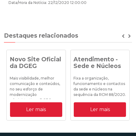
Data/Hora da Notícia: 22/12/2020 12:00:00
Destaques relacionados
Prev
Ne
Novo Site Oficial
Atendimento -
da DGEG
Sede e Núcleos
Mais visibilidade, melhor
Fixa a organização,
comunicação e conteúdos,
funcionamento e contactos
no seu esforço de
da sede e núcleos na
modernização
sequência da RCM 88/2020.
administrativa a DGEG
disponibiliza o seu novo site
Ler mais
Ler mais
institucional.
19/10/2020 18:25:00
31/08/2020 09:00:00