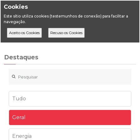
Cookies
Este sítio utiliza cookies (testemunhos de conexão) para facilitar a
navegação.
Home
Destaques
Geral
Despacho de prorrogação de prazos
Destaques
Tudo
Geral
Energia