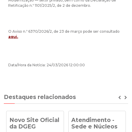
Modernização — setor privado, bem como da Declaração de
Retificação n.º 1101/2025/2, de 2 de dezembro.
O Aviso n.º 6370/2026/2, de 23 de março pode ser consultado
aqui
.
Data/Hora da Notícia: 24/03/2026 12:00:00
Destaques relacionados
Prev
Ne
Novo Site Oficial
Atendimento -
da DGEG
Sede e Núcleos