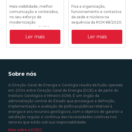
Mais visibilidade, melhor
Fixa a organização,
comunicação e conteúdos,
funcionamento e contactos
no seu esforço de
da sede e núcleos na
modernização
sequência da RCM 88/2020.
administrativa a DGEG
disponibiliza o seu novo site
Ler mais
Ler mais
institucional.
19/10/2020 18:25:00
31/08/2020 09:00:00
Sobre nós
A Direção-Geral de Energia e Geologia resulta da fusão operada
em 2004 entre Direção Geral de Energia (DGE) e de parte do
Instituto Geológico e Mineiro (IGM). É um órgão da
administração central do Estado que prossegue a definição,
implementação e avaliação de políticas públicas relativas à
energia e aos recursos geológicos, com o objetivo de garantir a
satisfação regular e contínua das necessidades coletivas nos
setores que estão sob sua responsabilidade.
Mais sobre a DGEG