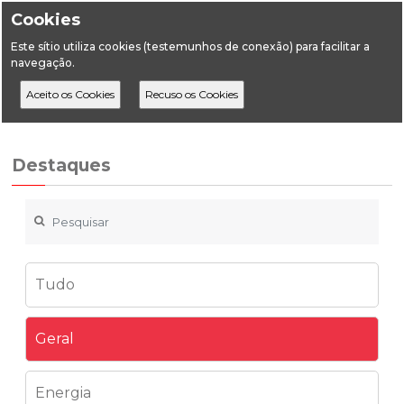
Cookies
Este sítio utiliza cookies (testemunhos de conexão) para facilitar a
navegação.
Home
Destaques
Geral
novos perfis na area do gás
Destaques
Tudo
Geral
Energia