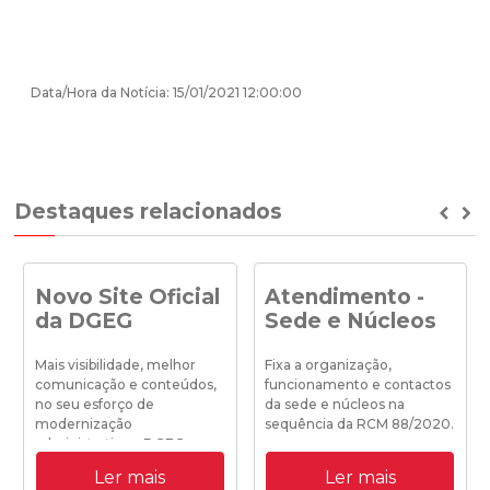
Data/Hora da Notícia: 15/01/2021 12:00:00
Destaques relacionados
Prev
Ne
Novo Site Oficial
Atendimento -
da DGEG
Sede e Núcleos
Mais visibilidade, melhor
Fixa a organização,
comunicação e conteúdos,
funcionamento e contactos
no seu esforço de
da sede e núcleos na
modernização
sequência da RCM 88/2020.
administrativa a DGEG
disponibiliza o seu novo site
Ler mais
Ler mais
institucional.