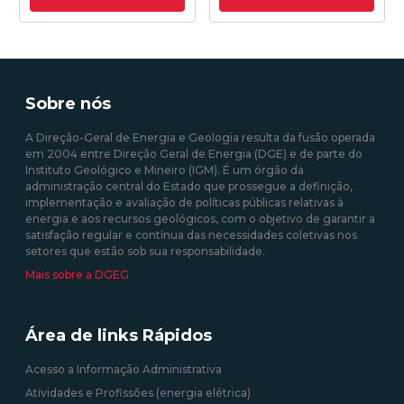
19/10/2020 18:25:00
31/08/2020 09:00:00
Sobre nós
A Direção-Geral de Energia e Geologia resulta da fusão operada
em 2004 entre Direção Geral de Energia (DGE) e de parte do
Instituto Geológico e Mineiro (IGM). É um órgão da
administração central do Estado que prossegue a definição,
implementação e avaliação de políticas públicas relativas à
energia e aos recursos geológicos, com o objetivo de garantir a
satisfação regular e contínua das necessidades coletivas nos
setores que estão sob sua responsabilidade.
Mais sobre a DGEG
Área de links Rápidos
Acesso a Informação Administrativa
Atividades e Profissões (energia elétrica)