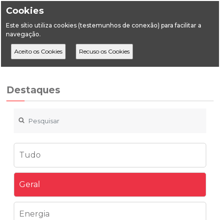
Cookies
Este sítio utiliza cookies (testemunhos de conexão) para facilitar a
navegação.
Home
Destaques
Geral
Pobreza Energética em Consulta Pública
Destaques
Tudo
Geral
Energia