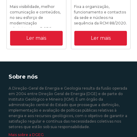
Mais visibilidade, melhor
Fixa a organização,
comunicação e conteúdos,
funcionamento e contactos
no seu esforço de
da sede e núcleos na
modernização
sequência da RCM 88/2020.
administrativa a DGEG
disponibiliza o seu novo site
Ler mais
Ler mais
institucional.
19/10/2020 18:25:00
31/08/2020 09:00:00
Sobre nós
A Direção-Geral de Energia e Geologia resulta da fusão operada
em 2004 entre Direção Geral de Energia (DGE) e de parte do
Instituto Geológico e Mineiro (IGM). É um órgão da
administração central do Estado que prossegue a definição,
implementação e avaliação de políticas públicas relativas à
energia e aos recursos geológicos, com o objetivo de garantir a
satisfação regular e contínua das necessidades coletivas nos
setores que estão sob sua responsabilidade.
Mais sobre a DGEG