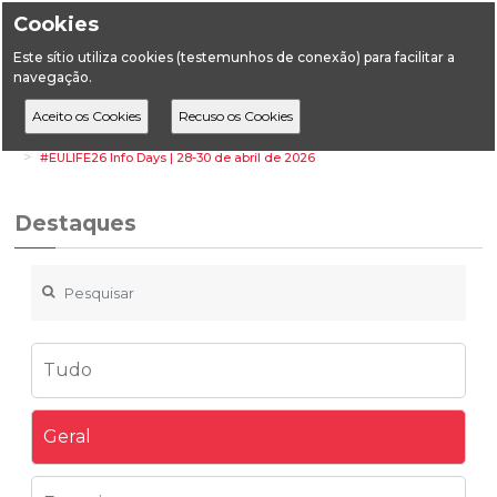
Cookies
Este sítio utiliza cookies (testemunhos de conexão) para facilitar a
navegação.
Home
Destaques
Geral
#EULIFE26 Info Days | 28-30 de abril de 2026
Destaques
Tudo
Geral