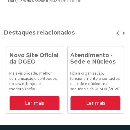
Data/Hora da Notícia: 10/04/2026 11:00:00
Destaques relacionados
Prev
Ne
Novo Site Oficial
Atendimento -
da DGEG
Sede e Núcleos
Mais visibilidade, melhor
Fixa a organização,
comunicação e conteúdos,
funcionamento e contactos
no seu esforço de
da sede e núcleos na
modernização
sequência da RCM 88/2020.
administrativa a DGEG
disponibiliza o seu novo site
Ler mais
Ler mais
institucional.
19/10/2020 18:25:00
31/08/2020 09:00:00