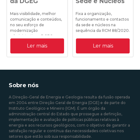
da DGEG
Sede e Núcleos
Mais visibilidade, melhor
Fixa a organização,
comunicação e conteúdos,
funcionamento e contactos
no seu esforço de
da sede e núcleos na
modernização
sequência da RCM 88/2020.
administrativa a DGEG
disponibiliza o seu novo site
Ler mais
Ler mais
institucional.
19/10/2020 18:25:00
31/08/2020 09:00:00
Sobre nós
A Direção-Geral de Energia e Geologia resulta da fusão operada
em 2004 entre Direção Geral de Energia (DGE) e de parte do
Instituto Geológico e Mineiro (IGM). É um órgão da
administração central do Estado que prossegue a definição,
implementação e avaliação de políticas públicas relativas à
energia e aos recursos geológicos, com o objetivo de garantir a
satisfação regular e contínua das necessidades coletivas nos
setores que estão sob sua responsabilidade.