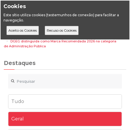
Cookies
Este sítio utiliza cookies (testemunhos de conexão) para facilitar a
navegação.
Home
Destaques
Geral
DGEG distinguida como Marca Recomendada 2026 na categoria
de Administração Pública
Destaques
Tudo
Geral