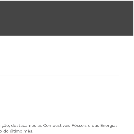
ral@dgeg.gov.pt
Imprensa:
imprensa@dgeg.gov.pt
ONLINE
ESTATÍSTICA
COMUNICAÇÃO
REPOSITÓRIO
FAQS
ção, destacamos as Combustíveis Fósseis e das Energias
o do último mês.