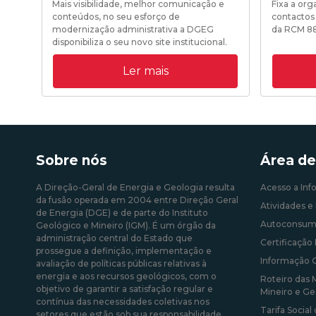
Mais visibilidade, melhor comunicação e
Fixa a or
conteúdos, no seu esforço de
contactos
modernização administrativa a DGEG
da RCM 8
disponibiliza o seu novo site institucional.
Ler mais
19/10/202
31/08/2020 09:00:00
Sobre nós
Área de
A Direção-Geral de Energia e Geologia resulta
Acesso a Inf
da fusão operada em 2004 entre Direção Geral
Atividades e 
de Energia (DGE) e de parte do Instituto
Autoconsum
Geológico e Mineiro (IGM). É um órgão da
administração central do Estado que
Certificação 
prossegue a definição, implementação e
Informação 
avaliação de políticas públicas relativas à
energia e aos recursos geológicos, com o
Roteiro das 
objetivo de garantir a satisfação regular e
Mineiro e Ge
contínua das necessidades coletivas nos
Tarifa Social
setores que estão sob sua responsabilidade.