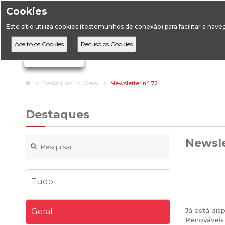
Cookies
Horário de Atendimento: 09:00 às 12:30 / 14:00 às 17:
Este sítio utiliza cookies (testemunhos de conexão) para facilitar a nav
A DGEG
D
Ignorar links de navegação
Home
Destaques
Geral
Newsletter n.º 72
Destaques
Newsle
Tudo
Já está disp
Geral
Renováveis 