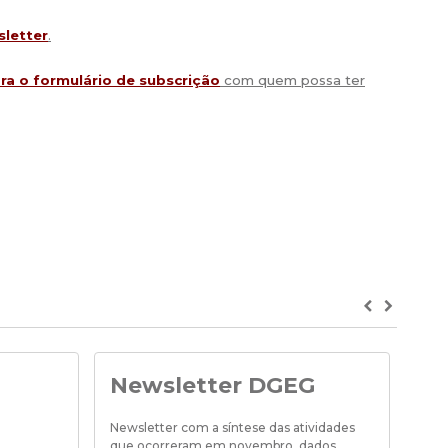
sletter
.
ara o formulário de subscrição
com quem possa ter
Previous
Next
Newsletter DGEG
D
pr
Newsletter com a síntese das atividades
pr
que ocorreram em novembro, dados