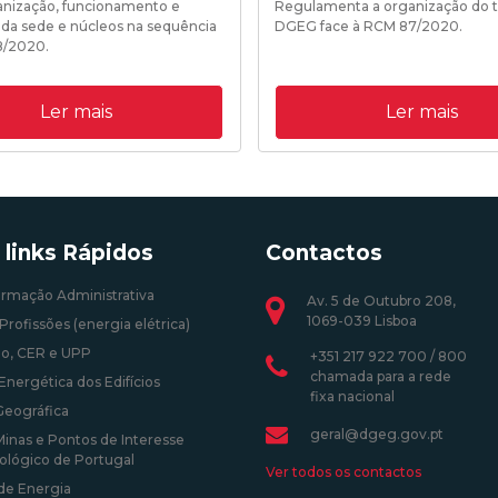
ganização, funcionamento e
Regulamenta a organização do t
 da sede e núcleos na sequência
DGEG face à RCM 87/2020.
8/2020.
19/10/2020 18:35:00
Ler mais
Ler mais
0 18:25:00
 links Rápidos
Contactos
ormação Administrativa
Av. 5 de Outubro 208,
1069-039 Lisboa
Profissões (energia elétrica)
o, CER e UPP
+351 217 922 700 / 800
chamada para a rede
Energética dos Edifícios
fixa nacional
Geográfica
geral@dgeg.gov.pt
Minas e Pontos de Interesse
ológico de Portugal
Ver todos os contactos
 de Energia