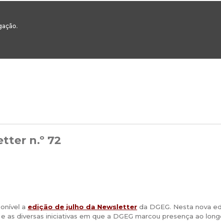
00
217 922 700 / 800 - chamada para a rede fixa nacional
Email Geral:
ge
egação.
ESTAQUES
ÁREAS SETORIAIS
ÁREAS TRANSVERSAIS
SERVIÇOS 
tter n.º 72
onível a
edição de julho da Newsletter
da DGEG. Nesta nova edi
e as diversas iniciativas em que a DGEG marcou presença ao long