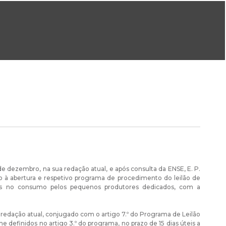
ral@dgeg.gov.pt
Imprensa:
imprensa@dgeg.gov.pt
ONLINE
ESTATÍSTICA
COMUNICAÇÃO
REPOSITÓRIO
FAQS
de dezembro, na sua redação atual, e após consulta da ENSE, E. P.
o à abertura e respetivo programa de procedimento do leilão de
idos no consumo pelos pequenos produtores dedicados, com a
a redação atual, conjugado com o artigo 7.º do Programa de Leilão
 definidos no artigo 3.º do programa, no prazo de 15 dias úteis a