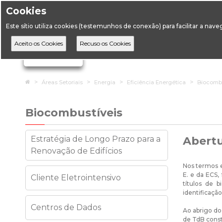
Cookies
Horário de Atendimento: 09:00 às 12:30 / 14:00 às 17:
Este sítio utiliza cookies (testemunhos de conexão) para facilitar a nav
A DGEG
D
Ignorar links de navegação
Home
Áreas Setoriais
Energia
Eficiência Energética
Biocombu
Biocombustíveis
Estratégia de Longo Prazo para a
Abertu
Renovação de Edifícios
Nos termos e
E. e da ECS,
Cliente Eletrointensivo
títulos de 
identificaçã
Centros de Dados
Ao abrigo do
de TdB const