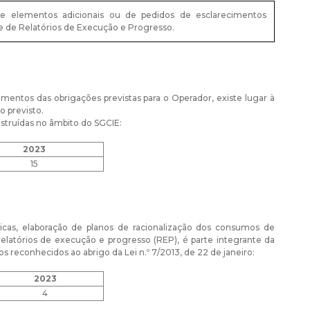
e elementos adicionais ou de pedidos de esclarecimentos
e de Relatórios de Execução e Progresso.
entos das obrigações previstas para o Operador, existe lugar à
 previsto.
nstruídas no âmbito do SGCIE:
2023
15
ticas, elaboração de planos de racionalização dos consumos de
elatórios de execução e progresso (REP), é parte integrante da
 reconhecidos ao abrigo da Lei n.º 7/2013, de 22 de janeiro:
2023
4