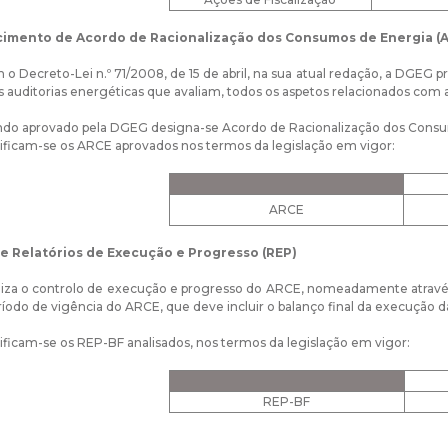
ecimento de Acordo de Racionalização dos Consumos de Energia (
 o Decreto-Lei n.º 71/2008, de 15 de abril, na sua atual redação, a DGEG 
 auditorias energéticas que avaliam, todos os aspetos relacionados com 
do aprovado pela DGEG designa-se Acordo de Racionalização dos Consu
tificam-se os ARCE aprovados nos termos da legislação em vigor:
ARCE
de Relatórios de Execução e Progresso (REP)
iza o controlo de execução e progresso do ARCE, nomeadamente através 
ríodo de vigência do ARCE, que deve incluir o balanço final da execução 
tificam-se os REP-BF analisados, nos termos da legislação em vigor:
REP-BF