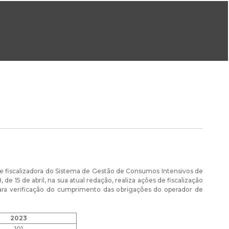
ral@dgeg.gov.pt
Imprensa:
imprensa@dgeg.gov.pt
ONLINE
ESTATÍSTICA
COMUNICAÇÃO
REPOSITÓRIO
FAQS
a e fiscalizadora do Sistema de Gestão de Consumos Intensivos de
de 15 de abril, na sua atual redação, realiza ações de fiscalização
para verificação do cumprimento das obrigações do operador de
2023
101