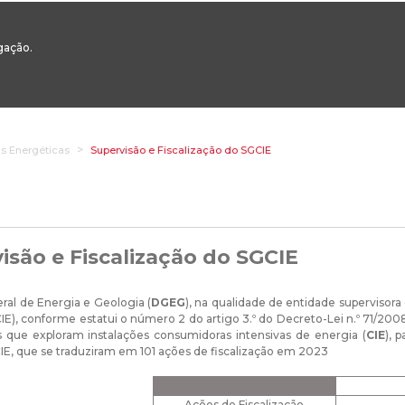
00
217 922 700 / 800 - chamada para a rede fixa nacional
Email Geral:
ge
egação.
ESTAQUES
ÁREAS SETORIAIS
ÁREAS TRANSVERSAIS
SERVIÇOS 
as Energéticas
Supervisão e Fiscalização do SGCIE
isão e Fiscalização do SGCIE
ral de Energia e Geologia (
DGEG
), na qualidade de entidade supervisor
E), conforme estatui o número 2 do artigo 3.º do Decreto-Lei n.º 71/2008, 
 que exploram instalações consumidoras intensivas de energia (
CIE
), 
CIE, que se traduziram em 101 ações de fiscalização em 2023
Ações de Fiscalização