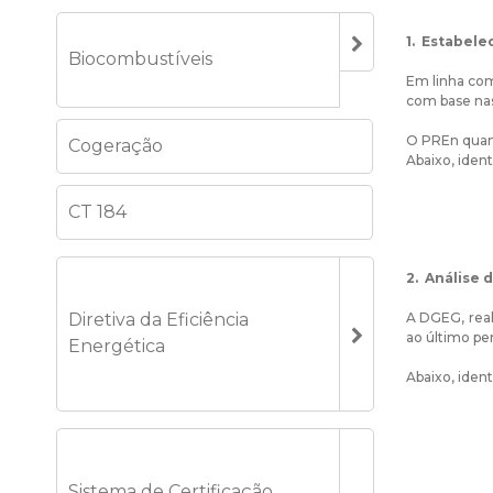
1. Estabel
Biocombustíveis
Em linha com
com base nas
O PREn quan
Cogeração
Abaixo, iden
CT 184
2. Análise 
A DGEG, real
Diretiva da Eficiência
ao último pe
Energética
Abaixo, iden
Sistema de Certificação