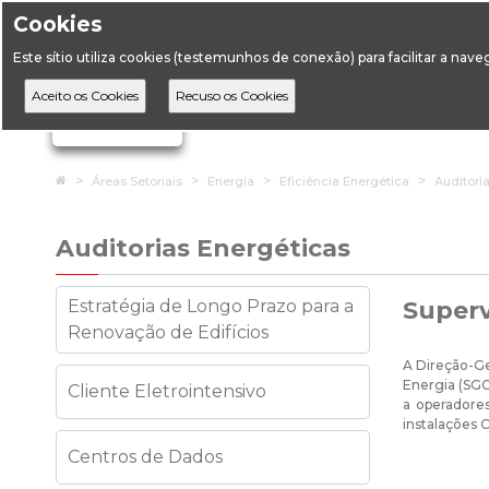
Cookies
Horário de Atendimento: 09:00 às 12:30 / 14:00 às 17:
Este sítio utiliza cookies (testemunhos de conexão) para facilitar a nav
A DGEG
D
Ignorar links de navegação
Home
Áreas Setoriais
Energia
Eficiência Energética
Auditori
Auditorias Energéticas
Estratégia de Longo Prazo para a
Superv
Renovação de Edifícios
A Direção-Ge
Energia (SGCI
Cliente Eletrointensivo
a operadores
instalações 
Centros de Dados