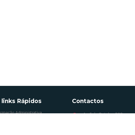
 links Rápidos
Contactos
ormação Administrativa
Av. 5 de Outubro 208,
1069-039 Lisboa
Profissões (energia elétrica)
o, CER e UPP
+351 217 922 700 / 800
chamada para a rede