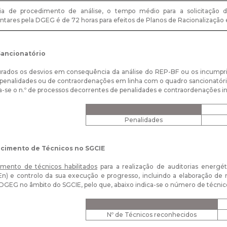
a de procedimento de análise, o tempo médio para a solicitação d
ares pela DGEG é de 72 horas para efeitos de Planos de Racionalização 
ancionatório
ados os desvios em consequência da análise do REP-BF ou os incumprim
 penalidades ou de contraordenações em linha com o quadro sancionatório
ca-se o n.º de processos decorrentes de penalidades e contraordenações i
Penalidades
cimento de Técnicos no SGCIE
mento de técnicos habilitados
para a realização de auditorias energé
n) e controlo da sua execução e progresso, incluindo a elaboração de r
 DGEG no âmbito do SGCIE, pelo que, abaixo indica-se o número de técnicos
Nº de Técnicos reconhecidos