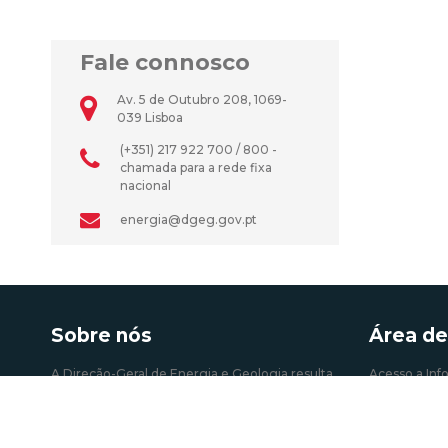
Fale connosco
Av. 5 de Outubro 208, 1069-
039 Lisboa
(+351) 217 922 700 / 800 -
chamada para a rede fixa
nacional
energia@dgeg.gov.pt
Sobre nós
Área de
A Direção-Geral de Energia e Geologia resulta
Acesso a Inf
da fusão operada em 2004 entre Direção Geral
Atividades e 
de Energia (DGE) e de parte do Instituto
Autoconsum
Geológico e Mineiro (IGM). É um órgão da
administração central do Estado que