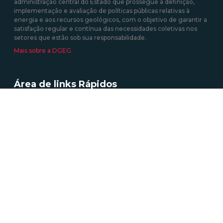
administração central do Estado que prossegue a definição,
implementação e avaliação de políticas públicas relativas à
energia e aos recursos geológicos, com o objetivo de garantir a
satisfação regular e contínua das necessidades coletivas nos
setores que estão sob sua responsabilidade.
Mais sobre a DGEG
Área de links Rápidos
Acesso a Informação Administrativa
Atividades e Profissões (energia elétrica)
Autoconsumo, CER e UPP
Certificação Energética dos Edifícios
Informação Geográfica
Roteiro das Minas e Pontos de Interesse Mineiro e Geológico de
Portugal
Tarifa Social de Energia
Contactos