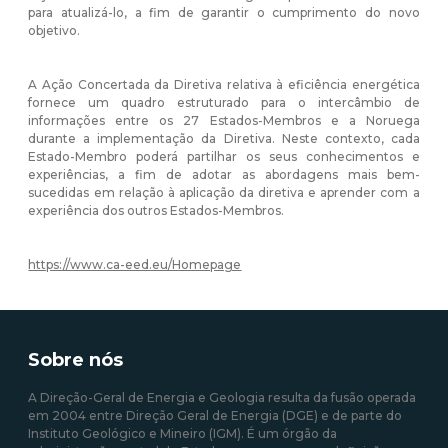
para atualizá-lo, a fim de garantir o cumprimento do novo
objetivo.
A Ação Concertada da Diretiva relativa à eficiência energética
fornece um quadro estruturado para o intercâmbio de
informações entre os 27 Estados-Membros e a Noruega
durante a implementação da Diretiva. Neste contexto, cada
Estado-Membro poderá partilhar os seus conhecimentos e
experiências, a fim de adotar as abordagens mais bem-
sucedidas em relação à aplicação da diretiva e aprender com a
experiência dos outros Estados-Membros.
https://www.ca-eed.eu/Homepage
Sobre nós
A Direção-Geral de Energia e Geologia resulta da fusão operada
em 2004 entre Direção Geral de Energia (DGE) e de parte do
Instituto Geológico e Mineiro (IGM). É um órgão da