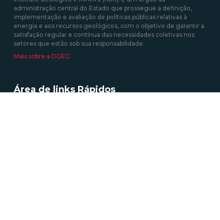
administração central do Estado que prossegue a definição,
implementação e avaliação de políticas públicas relativas à
energia e aos recursos geológicos, com o objetivo de garantir a
satisfação regular e contínua das necessidades coletivas nos
setores que estão sob sua responsabilidade.
Mais sobre a DGEG
Área de links Rápidos
Acesso a Informação Administrativa
Atividades e Profissões (energia elétrica)
Autoconsumo, CER e UPP
Certificação Energética dos Edifícios
Informação Geográfica
Roteiro das Minas e Pontos de Interesse Mineiro e Geológico de
Portugal
Tarifa Social de Energia