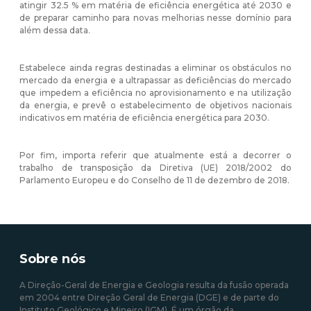
atingir 32.5 % em matéria de eficiência energética até 2030 e
de preparar caminho para novas melhorias nesse domínio para
além dessa data.
Estabelece ainda regras destinadas a eliminar os obstáculos no
mercado da energia e a ultrapassar as deficiências do mercado
que impedem a eficiência no aprovisionamento e na utilização
da energia, e prevê o estabelecimento de objetivos nacionais
indicativos em matéria de eficiência energética para 2030.
Por fim, importa referir que atualmente está a decorrer o
trabalho de transposição da Diretiva (UE) 2018/2002 do
Parlamento Europeu e do Conselho de 11 de dezembro de 2018.
Sobre nós
A Direção-Geral de Energia e Geologia resulta da fusão operada
em 2004 entre Direção Geral de Energia (DGE) e de parte do
Instituto Geológico e Mineiro (IGM). É um órgão da