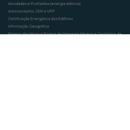
Atividades e Profissões (energia elétrica)
Autoconsumo, CER e UPP
Certificação Energética dos Edifícios
Informação Geográfica
Roteiro das Minas e Pontos de Interesse Mineiro e Geológico de
Portugal
Tarifa Social de Energia
Contactos
Av. 5 de Outubro 208, 1069-039 Lisboa
+351 217 922 700 / 800 chamada para a rede
fixa nacional
geral@dgeg.gov.pt
Ver todos os contactos