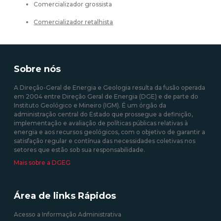
Comercializador grossista
Comercializador retalhista
Sobre nós
A Direção-Geral de Energia e Geologia resulta da fusão operada
em 2004 entre Direção Geral de Energia (DGE) e de parte do
Instituto Geológico e Mineiro (IGM). É um órgão da
administração central do Estado que prossegue a definição,
implementação e avaliação de políticas públicas relativas à
energia e aos recursos geológicos, com o objetivo de garantir a
satisfação regular e contínua das necessidades coletivas nos
setores que estão sob sua responsabilidade.
Mais sobre a DGEG
Área de links Rápidos
Acesso a Informação Administrativa