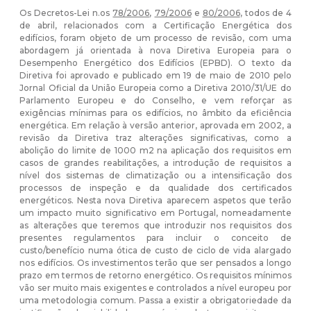
Os Decretos-Lei n.os
78/2006
,
79/2006
e
80/2006
, todos de 4
de abril, relacionados com a Certificação Energética dos
edifícios, foram objeto de um processo de revisão, com uma
abordagem já orientada à nova Diretiva Europeia para o
Desempenho Energético dos Edifícios (EPBD). O texto da
Diretiva foi aprovado e publicado em 19 de maio de 2010 pelo
Jornal Oficial da União Europeia como a Diretiva 2010/31/UE do
Parlamento Europeu e do Conselho, e vem reforçar as
exigências mínimas para os edifícios, no âmbito da eficiência
energética. Em relação à versão anterior, aprovada em 2002, a
revisão da Diretiva traz alterações significativas, como a
abolição do limite de 1000 m2 na aplicação dos requisitos em
casos de grandes reabilitações, a introdução de requisitos a
nível dos sistemas de climatização ou a intensificação dos
processos de inspeção e da qualidade dos certificados
energéticos. Nesta nova Diretiva aparecem aspetos que terão
um impacto muito significativo em Portugal, nomeadamente
as alterações que teremos que introduzir nos requisitos dos
presentes regulamentos para incluir o conceito de
custo/benefício numa ótica de custo de ciclo de vida alargado
nos edifícios. Os investimentos terão que ser pensados a longo
prazo em termos de retorno energético. Os requisitos mínimos
vão ser muito mais exigentes e controlados a nível europeu por
uma metodologia comum. Passa a existir a obrigatoriedade da