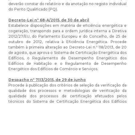
deverão constar do relatório e da anotação no registo individual
do Perito Qualificado (PQ).
Decreto-Lei nº 68-A/2015, de 30 de abril
Estabelece disposições em matéria de eficiência energética e
cogeração, transpondo para a ordem jurídica interna a Diretiva
2012/27/EU, do Parlamento Europeu e do Concelho, de 25 de
outubro de 2012, relativa à Eficiência Energética. Procede
também à primeira alteração ao Decreto-Lei n.º 118/2013, de 20
de agosto, que aprova o Sistema de Certificação Energética dos
Edifícios, o Regulamento de Desempenho Energético dos
Edifícios de Habitação e o Regulamento de Desempenho
Energético dos Edifícios de Comércio e Serviços.
Despacho nº 7113/2015, de 29 de junho
Procede à publicação dos critérios de seleção da verificação da
qualidade dos processos e metodologias de verificação da
qualidade dos processos de certificação efetuados pelos
técnicos do Sistema de Certificação Energética dos Edifícios
(SCE), em particular os Peritos Qualificados.
Despacho nº 8892/2015, de 11 de agosto
Define a metodologia de classificação a adotar para os
ascensores, tapetes rolantes e escadas mecânicas a instalar em
edifícios de comércio e serviços por forma a aferir o