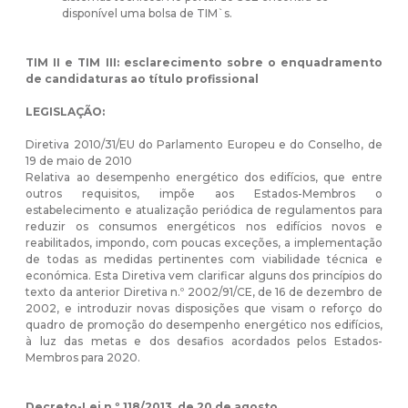
disponível uma bolsa de TIM`s.
TIM II e TIM III: esclarecimento sobre o enquadramento
de candidaturas ao título profissional
LEGISLAÇÃO:
Diretiva 2010/31/EU do Parlamento Europeu e do Conselho, de
19 de maio de 2010
Relativa ao desempenho energético dos edifícios, que entre
outros requisitos, impõe aos Estados-Membros o
estabelecimento e atualização periódica de regulamentos para
reduzir os consumos energéticos nos edifícios novos e
reabilitados, impondo, com poucas exceções, a implementação
de todas as medidas pertinentes com viabilidade técnica e
económica. Esta Diretiva vem clarificar alguns dos princípios do
texto da anterior Diretiva n.º 2002/91/CE, de 16 de dezembro de
2002, e introduzir novas disposições que visam o reforço do
quadro de promoção do desempenho energético nos edifícios,
à luz das metas e dos desafios acordados pelos Estados-
Membros para 2020.
Decreto-Lei n.º 118/2013, de 20 de agosto