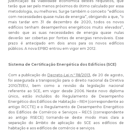
justificação da viabilidade económica destes requisitos, que
terão que ser pelo menos próximos do ótimo calculado por essa
metodologia, ou melhores. Surge também o conceito “edifícios
com necessidades quase nulas de energia”, obrigando a que, “o
mais tardar em 31 de dezembro de 2020, todos os novos
edifícios tenham desempenhos energéticos muito elevados”,
sendo que as suas necessidades de energia quase nulas
deverão ser cobertas por fontes de energias renováveis. Esse
prazo é antecipado em dois anos para os novos edifícios
públicos. A nova EPBD entrou em vigor em 2012.
Sistema de Certificação Energética dos Edifícios (SCE)
Com a publicação do
Decreto-Lei n.º 118/2013
, de 20 de agosto,
foi assegurada a transposição para o direito nacional da Diretiva
2010/31/EU, bem como a revisão da legislação nacional
referente ao SCE, em vigor desde 2006. Neste novo diploma
único, estão incluídos do Regulamento de Desempenho
Energético dos Edifícios de Habitação – REH (correspondente ao
antigo RCCTE) e o Regulamento de Desempenho Energético
dos Edifícios de Comércio e Serviços – RECS (correspondente
ao antigo RSECE) tornando-se deste modo mais clara a
separação do âmbito de aplicação do SCE aos edifícios de
habitação e aos edifícios de comércio e serviços.