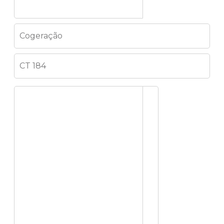
Cogeração
CT 184