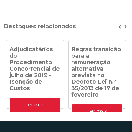
Destaques relacionados
Prev
Ne
Adjudicatários
Regras transição
do
para a
Procedimento
remuneração
Concorrencial de
alternativa
julho de 2019 -
prevista no
Isenção de
Decreto Lei n.º
Custos
35/2013 de 17 de
fevereiro
Adjudicatários do
Ler mais
Procedimento
Despacho n.º
Concorrencial de julho de
Ler mais
41/DGEG/2020: Regras
2019 para a atribuição de
transição para a
capacidade de receção na
remuneração alternativa
RESP de energia elétrica
prevista no Decreto Lei n.º
produzida em centrais