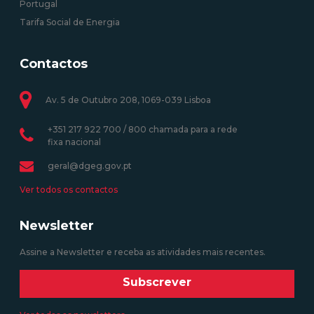
Portugal
Tarifa Social de Energia
Contactos
Av. 5 de Outubro 208, 1069-039 Lisboa
+351 217 922 700 / 800 chamada para a rede
fixa nacional
geral@dgeg.gov.pt
Ver todos os contactos
Newsletter
Assine a Newsletter e receba as atividades mais recentes.
Subscrever