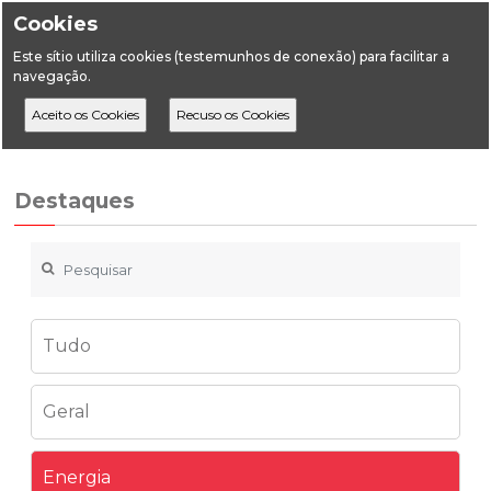
Cookies
Este sítio utiliza cookies (testemunhos de conexão) para facilitar a
navegação.
Home
Destaques
Energia
Tarifa de referência da cogeração (1)
Destaques
Tudo
Geral
Energia