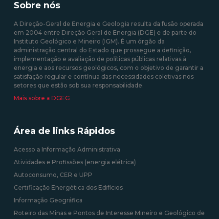
35/2013 de 17 de fevereiro
Sobre nós
solares fotovoltaicas -
Isenção de Custos
A Direção-Geral de Energia e Geologia resulta da fusão operada
em 2004 entre Direção Geral de Energia (DGE) e de parte do
10/08/2020 12:00:00
Instituto Geológico e Mineiro (IGM). É um órgão da
administração central do Estado que prossegue a definição,
09/09/2020 12:00:00
implementação e avaliação de políticas públicas relativas à
energia e aos recursos geológicos, com o objetivo de garantir a
satisfação regular e contínua das necessidades coletivas nos
setores que estão sob sua responsabilidade.
Mais sobre a DGEG
Área de links Rápidos
Acesso a Informação Administrativa
Atividades e Profissões (energia elétrica)
Autoconsumo, CER e UPP
Certificação Energética dos Edifícios
Informação Geográfica
Roteiro das Minas e Pontos de Interesse Mineiro e Geológico de