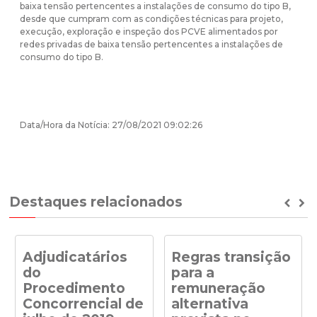
baixa tensão pertencentes a instalações de consumo do tipo B,
desde que cumpram com as condições técnicas para projeto,
execução, exploração e inspeção dos PCVE alimentados por
redes privadas de baixa tensão pertencentes a instalações de
consumo do tipo B.
Data/Hora da Notícia: 27/08/2021 09:02:26
Destaques relacionados
Prev
Ne
Adjudicatários
Regras transição
do
para a
Procedimento
remuneração
Concorrencial de
alternativa