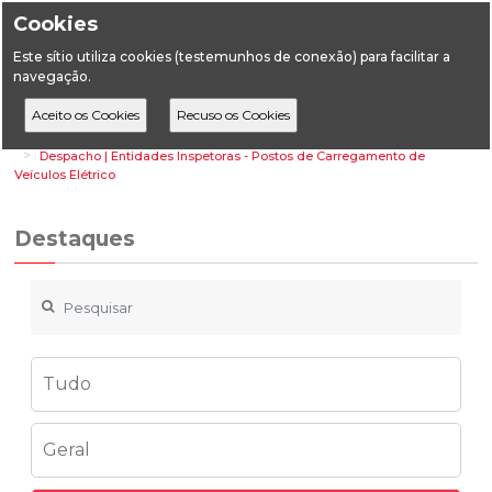
Cookies
Este sítio utiliza cookies (testemunhos de conexão) para facilitar a
navegação.
Home
Destaques
Energia
Despacho | Entidades Inspetoras - Postos de Carregamento de
Veículos Elétrico
Destaques
Tudo
Geral