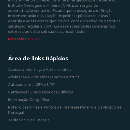
em 2004 entre Direção Geral de Energia (DGE) e de parte do
10/08/2020 12:00:00
Instituto Geológico e Mineiro (IGM). É um órgão da
administração central do Estado que prossegue a definição,
09/09/2020 12:00:00
implementação e avaliação de políticas públicas relativas à
energia e aos recursos geológicos, com o objetivo de garantir a
satisfação regular e contínua das necessidades coletivas nos
setores que estão sob sua responsabilidade.
Mais sobre a DGEG
Área de links Rápidos
Acesso a Informação Administrativa
Atividades e Profissões (energia elétrica)
Autoconsumo, CER e UPP
Certificação Energética dos Edifícios
Informação Geográfica
Roteiro das Minas e Pontos de Interesse Mineiro e Geológico de
Portugal
Tarifa Social de Energia