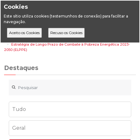
Cookies
Este sítio utiliza cookies (testemunhos de conexão) para facilitar a
navegação.
Home
Destaques
Energia
Estratégia de Longo Prazo de Combate à Pobreza Energética 2023-
2050 (ELPPE)
Destaques
Tudo
Geral