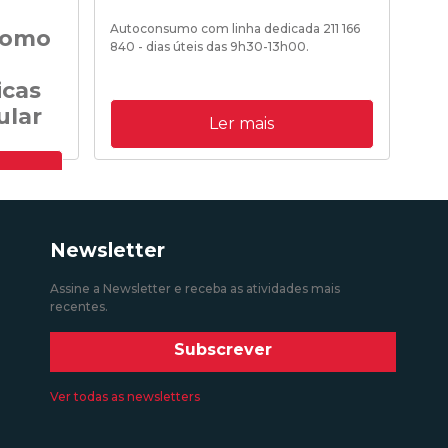
Noti
de «
Autoconsumo com linha dedicada 211 166
como
840 - dias úteis das 9h30-13h00.
icas
18/0
ular
09/10/2020 12:00:00
Ler mais
o acesso à
o e
mas e ao
ico
e
Newsletter
articular
Assine a Newsletter e receba as atividades mais
recentes.
Subscrever
Ver todas as newsletters