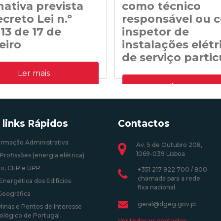
nativa prevista
como técnico
creto Lei n.º
responsável ou 
13 de 17 de
inspetor de
eiro
instalações elétr
de serviço partic
n.º 41/DGEG/2020: Regras
Ler mais
para a remuneração alternativa
Normas transitórias referentes a
o Decreto Lei n.º 35/2013 de 17 de
Ler mais
profissão de técnico de instalaçã
manutenção de edifícios e siste
exercício de funções como técn
responsável ou como inspetor d
 links Rápidos
Contactos
instalações elétricas de serviço p
0 12:00:00
ormação Administrativa
Av. 5 de Outubro 208,
1069-039 Lisboa
Profissões (energia elétrica)
24/09/2020 12:00:00
o, CER e UPP
+351 217 922 700 / 800
chamada para a rede
Energética dos Edifícios
fixa nacional
Geográfica
geral@dgeg.gov.pt
Minas e Pontos de Interesse
ológico de Portugal
Ver todos os contactos