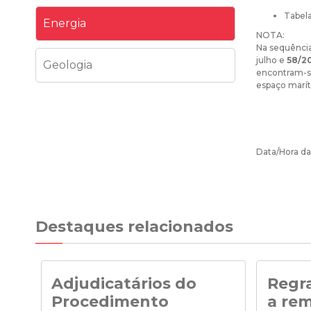
Tabela
Energia
NOTA:
Na sequência
julho e
58/2
Geologia
encontram-se
espaço marít
Data/Hora da 
Destaques relacionados
Adjudicatários do
Regra
Procedimento
a re