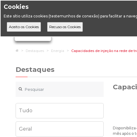
Cookies
Horário de Atendimento: 09:00 às 12:30 / 14:00 às 17:
Este sítio utiliza cookies (testemunhos de conexão) para facilitar a nav
A DGEG
D
Ignorar links de navegação
Home
Destaques
Energia
Capacidades de injeção na rede de tran
Destaques
Capaci
Tudo
Disponibiliza
Geral
mês após o t