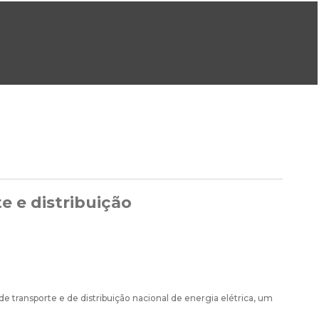
ral@dgeg.gov.pt
Imprensa:
imprensa@dgeg.gov.pt
ONLINE
ESTATÍSTICA
COMUNICAÇÃO
REPOSITÓRIO
FAQS
e e distribuição
de transporte e de distribuição nacional de energia elétrica, um