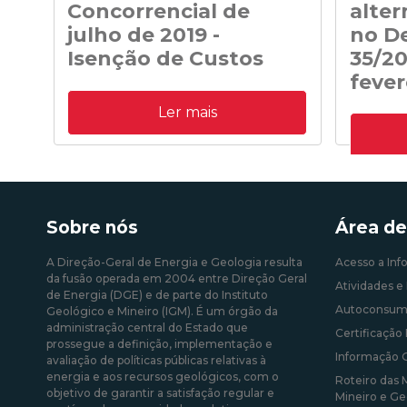
Concorrencial de
alter
julho de 2019 -
no De
Isenção de Custos
35/20
fever
Adjudicatários do Procedimento
Ler mais
Concorrencial de julho de 2019 para a
Despacho 
atribuição de capacidade de receção na
transição 
RESP de energia elétrica produzida em
prevista n
centrais solares fotovoltaicas - Isenção de
fevereiro
Custos
Sobre nós
Área de
10/08/202
09/09/2020 12:00:00
A Direção-Geral de Energia e Geologia resulta
Acesso a Inf
da fusão operada em 2004 entre Direção Geral
Atividades e 
de Energia (DGE) e de parte do Instituto
Autoconsum
Geológico e Mineiro (IGM). É um órgão da
administração central do Estado que
Certificação 
prossegue a definição, implementação e
Informação 
avaliação de políticas públicas relativas à
energia e aos recursos geológicos, com o
Roteiro das 
objetivo de garantir a satisfação regular e
Mineiro e Ge