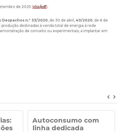
 setembro de 2025 (
xlsx
/
pdf
).
os
Despachos n.º 33/2020
, de 30 de abril,
40/2020
, de 8 de
 produção destinadas à venda total de energia à rede
demonstração de conceito ou experimentais, a implantar em
Previous
Next
ias:
Autoconsumo com
No
ções
linha dedicada