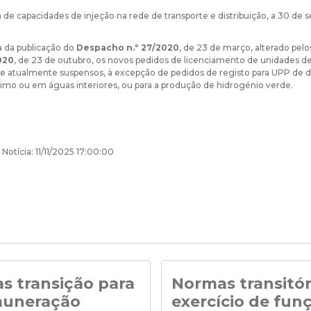
 de capacidades de injeção na rede de transporte e distribuição, a 30 de
 da publicação do
Despacho n.º 27/2020
, de 23 de março, alterado pel
020
, de 23 de outubro, os novos pedidos de licenciamento de unidades de
 atualmente suspensos, à excepção de pedidos de registo para UPP de 
imo ou em águas interiores, ou para a produção de hidrogénio verde.
Notícia: 11/11/2025 17:00:00
s transição para
Normas transitór
muneração
exercício de fun