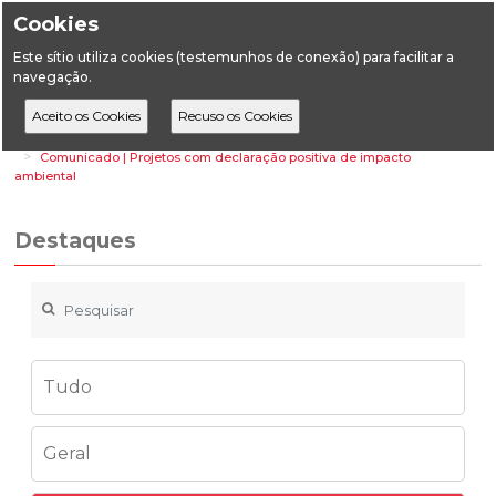
Cookies
Este sítio utiliza cookies (testemunhos de conexão) para facilitar a
navegação.
Home
Destaques
Energia
Comunicado | Projetos com declaração positiva de impacto
ambiental
Destaques
Tudo
Geral