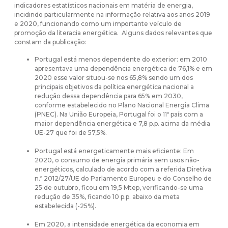
indicadores estatísticos nacionais em matéria de energia,
incidindo particularmente na informação relativa aos anos 2019
e 2020, funcionando como um importante veículo de
promoção da literacia energética. Alguns dados relevantes que
constam da publicação:
Portugal está menos dependente do exterior: em 2010
apresentava uma dependência energética de 76,1% e em
2020 esse valor situou-se nos 65,8% sendo um dos
principais objetivos da política energética nacional a
redução dessa dependência para 65% em 2030,
conforme estabelecido no Plano Nacional Energia Clima
(PNEC). Na União Europeia, Portugal foi o 11º país com a
maior dependência energética e 7,8 p.p. acima da média
UE-27 que foi de 57,5%.
Portugal está energeticamente mais eficiente: Em
2020, o consumo de energia primária sem usos não-
energéticos, calculado de acordo com a referida Diretiva
n.º 2012/27/UE do Parlamento Europeu e do Conselho de
25 de outubro, ficou em 19,5 Mtep, verificando-se uma
redução de 35%, ficando 10 p.p. abaixo da meta
estabelecida (-25%).
Em 2020, a intensidade energética da economia em