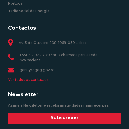
Portugal
Tarifa Social de Energia
Contactos
Av. 5 de Outubro 208, 1069-039 Lisboa
+351 217 922 700 / 800 chamada para a rede
fixa nacional
geral@dgeg.gov.pt
Ver todos os contactos
Newsletter
Assine a Newsletter e receba as atividades mais recentes.
Subscrever