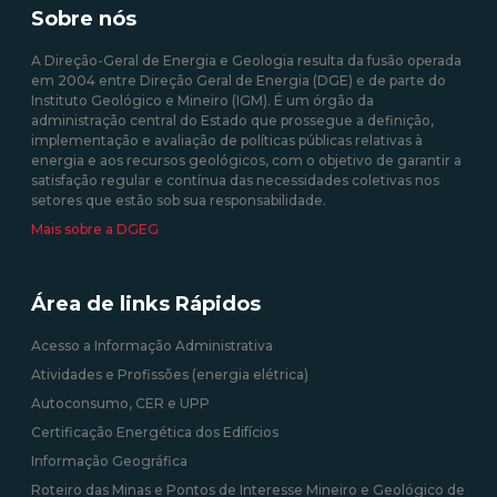
produzida em centrais
35/2013 de 17 de fevereiro
Sobre nós
solares fotovoltaicas -
Isenção de Custos
A Direção-Geral de Energia e Geologia resulta da fusão operada
em 2004 entre Direção Geral de Energia (DGE) e de parte do
10/08/2020 12:00:00
Instituto Geológico e Mineiro (IGM). É um órgão da
administração central do Estado que prossegue a definição,
09/09/2020 12:00:00
implementação e avaliação de políticas públicas relativas à
energia e aos recursos geológicos, com o objetivo de garantir a
satisfação regular e contínua das necessidades coletivas nos
setores que estão sob sua responsabilidade.
Mais sobre a DGEG
Área de links Rápidos
Acesso a Informação Administrativa
Atividades e Profissões (energia elétrica)
Autoconsumo, CER e UPP
Certificação Energética dos Edifícios
Informação Geográfica
Roteiro das Minas e Pontos de Interesse Mineiro e Geológico de