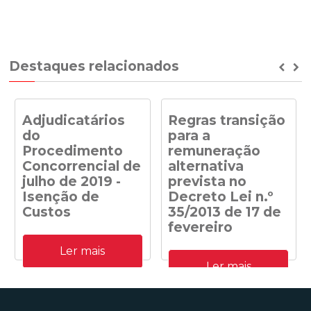
Destaques relacionados
Prev
Ne
Adjudicatários
Regras transição
do
para a
Procedimento
remuneração
Concorrencial de
alternativa
julho de 2019 -
prevista no
Isenção de
Decreto Lei n.º
Custos
35/2013 de 17 de
fevereiro
Adjudicatários do
Ler mais
Procedimento
Despacho n.º
Concorrencial de julho de
Ler mais
41/DGEG/2020: Regras
2019 para a atribuição de
transição para a
capacidade de receção na
remuneração alternativa
RESP de energia elétrica
prevista no Decreto Lei n.º