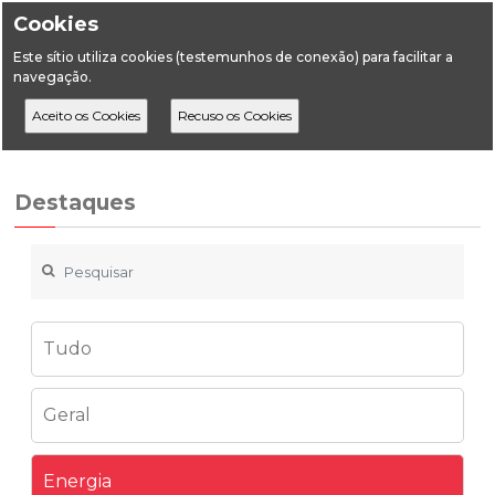
Cookies
Este sítio utiliza cookies (testemunhos de conexão) para facilitar a
navegação.
Home
Destaques
Energia
Energia em Números, edição 2022
Destaques
Tudo
Geral
Energia