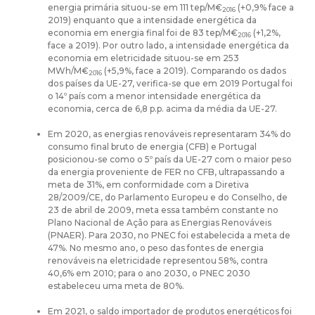
energia primária situou-se em 111 tep/M€
(+0,9% face a
2016
2019) enquanto que a intensidade energética da
economia em energia final foi de 83 tep/M€
(+1,2%,
2016
face a 2019). Por outro lado, a intensidade energética da
economia em eletricidade situou-se em 253
MWh/M€
(+5,9%, face a 2019). Comparando os dados
2016
dos países da UE-27, verifica-se que em 2019 Portugal foi
o 14º país com a menor intensidade energética da
economia, cerca de 6,8 p.p. acima da média da UE-27.
Em 2020, as energias renováveis representaram 34% do
consumo final bruto de energia (CFB) e Portugal
posicionou-se como o 5º país da UE-27 com o maior peso
da energia proveniente de FER no CFB, ultrapassando a
meta de 31%, em conformidade com a Diretiva
28/2009/CE, do Parlamento Europeu e do Conselho, de
23 de abril de 2009, meta essa também constante no
Plano Nacional de Ação para as Energias Renováveis
(PNAER). Para 2030, no PNEC foi estabelecida a meta de
47%. No mesmo ano, o peso das fontes de energia
renováveis na eletricidade representou 58%, contra
40,6% em 2010; para o ano 2030, o PNEC 2030
estabeleceu uma meta de 80%.
Em 2021, o saldo importador de produtos energéticos foi