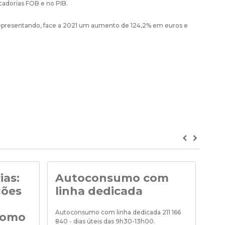
cadorias FOB e no PIB.
 representando, face a 2021 um aumento de 124,2% em euros e
Previous
Next
ias:
Autoconsumo com
No
ções
linha dedicada
Noti
de «
Autoconsumo com linha dedicada 211 166
como
840 - dias úteis das 9h30-13h00.