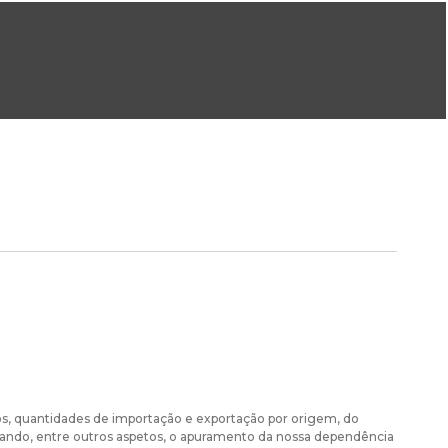
ral@dgeg.gov.pt
Imprensa:
imprensa@dgeg.gov.pt
ONLINE
ESTATÍSTICA
COMUNICAÇÃO
REPOSITÓRIO
FAQS
s, quantidades de importação e exportação por origem, do
visando, entre outros aspetos, o apuramento da nossa dependência