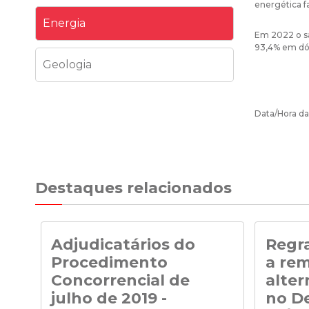
energética f
Energia
Em 2022 o sa
93,4% em dó
Geologia
Data/Hora da
Destaques relacionados
Adjudicatários do
Regra
Procedimento
a re
Concorrencial de
alter
julho de 2019 -
no De