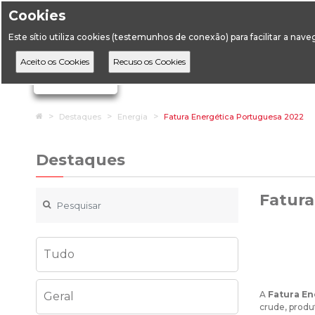
Cookies
Horário de Atendimento: 09:00 às 12:30 / 14:00 às 17:
Este sítio utiliza cookies (testemunhos de conexão) para facilitar a nav
A DGEG
D
Ignorar links de navegação
Home
Destaques
Energia
Fatura Energética Portuguesa 2022
Destaques
Fatura
Tudo
A
Fatura En
Geral
crude, produ