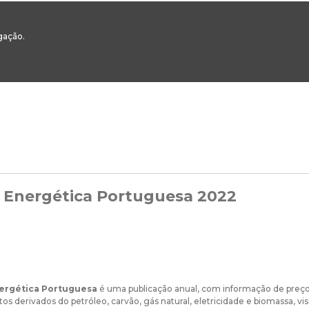
00
217 922 700 / 800 - chamada para a rede fixa nacional
Email Geral:
ge
egação.
ESTAQUES
ÁREAS SETORIAIS
ÁREAS TRANSVERSAIS
SERVIÇOS 
 Energética Portuguesa 2022
ergética Portuguesa
é uma publicação anual, com informação de preço
tos derivados do petróleo, carvão, gás natural, eletricidade e biomassa, 