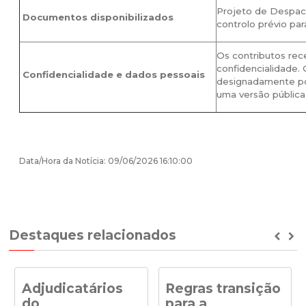
Projeto de Despach
Documentos disponibilizados
controlo prévio pa
Os contributos rec
confidencialidade.
Confidencialidade e dados pessoais
designadamente por
uma versão pública
Data/Hora da Notícia: 09/06/2026 16:10:00
Destaques relacionados
Prev
Ne
Adjudicatários
Regras transição
do
para a