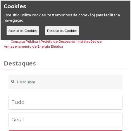
Cookies
Este sítio utiliza cookies (testemunhos de conexão) para facilitar a
navegação.
Home
Destaques
Energia
Consulta Pública | Projeto de Despacho | Instalações de
Armazenamento de Energia Elétrica
Destaques
Tudo
Geral