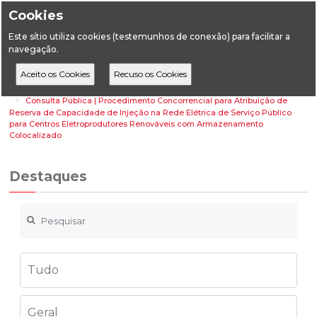
Cookies
Este sítio utiliza cookies (testemunhos de conexão) para facilitar a
navegação.
Home
Destaques
Energia
Consulta Pública | Procedimento Concorrencial para Atribuição de
Reserva de Capacidade de Injeção na Rede Elétrica de Serviço Público
para Centros Eletroprodutores Renováveis com Armazenamento
Colocalizado
Destaques
Tudo
Geral