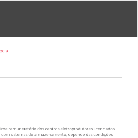
ral@dgeg.gov.pt
Imprensa:
imprensa@dgeg.gov.pt
ONLINE
ESTATÍSTICA
COMUNICAÇÃO
REPOSITÓRIO
FAQS
 2019
egime remuneratório dos centros eletroprodutores licenciados
dos com sistemas de armazenamento, depende das condições