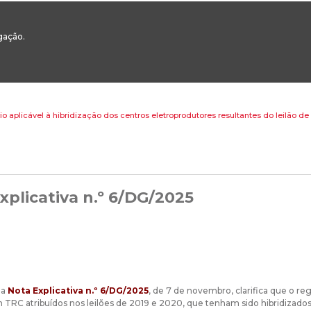
00
217 922 700 / 800 - chamada para a rede fixa nacional
Email Geral:
ge
egação.
ESTAQUES
ÁREAS SETORIAIS
ÁREAS TRANSVERSAIS
SERVIÇOS 
o aplicável à hibridização dos centros eletroprodutores resultantes do leilão de
xplicativa n.º 6/DG/2025
da
Nota Explicativa n.º 6/DG/2025
, de 7 de novembro, clarifica que o r
TRC atribuídos nos leilões de 2019 e 2020, que tenham sido hibridiza