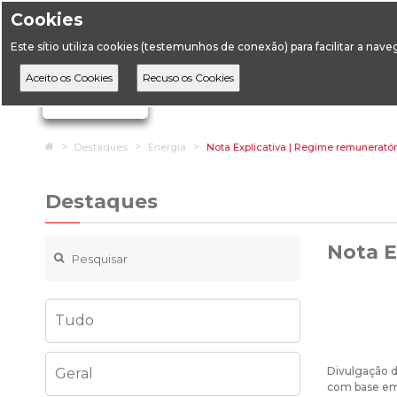
Cookies
Horário de Atendimento: 09:00 às 12:30 / 14:00 às 17:
Este sítio utiliza cookies (testemunhos de conexão) para facilitar a nav
A DGEG
D
Ignorar links de navegação
Home
Destaques
Energia
Nota Explicativa | Regime remuneratóri
Destaques
Nota E
Tudo
Divulgação 
Geral
com base em 