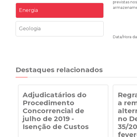
previstas no
armazenamen
Energia
Geologia
Data/Hora da 
Destaques relacionados
Adjudicatários do
Regra
Procedimento
a re
Concorrencial de
alter
julho de 2019 -
no De
Isenção de Custos
35/20
fever