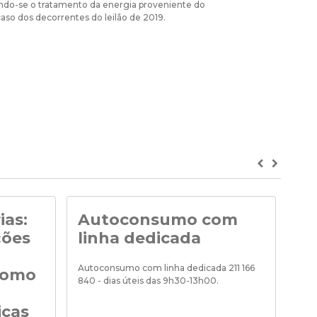
uindo-se o tratamento da energia proveniente do
o dos decorrentes do leilão de 2019.
Previous
Next
ias:
Autoconsumo com
No
ções
linha dedicada
Noti
de «
Autoconsumo com linha dedicada 211 166
como
840 - dias úteis das 9h30-13h00.
icas
18/0