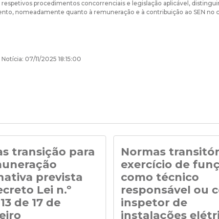
s respetivos procedimentos concorrenciais e legislação aplicável, disting
to, nomeadamente quanto à remuneração e à contribuição ao SEN no cas
Notícia: 07/11/2025 18:15:00
s transição para
Normas transitór
muneração
exercício de fun
nativa prevista
como técnico
creto Lei n.º
responsável ou 
13 de 17 de
inspetor de
eiro
instalações elétr