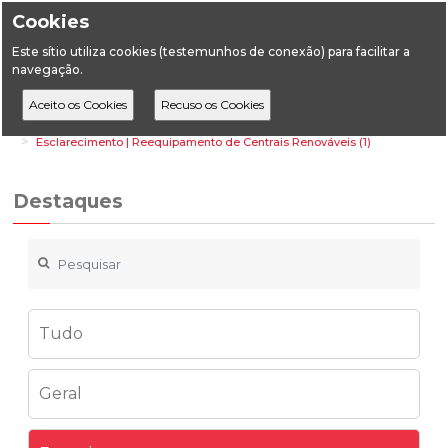
Cookies
Este sítio utiliza cookies (testemunhos de conexão) para facilitar a
navegação.
Home
Destaques
Energia
Esclarecimento | Reequipamento de Centrais Renováveis (1)
Destaques
Tudo
Geral