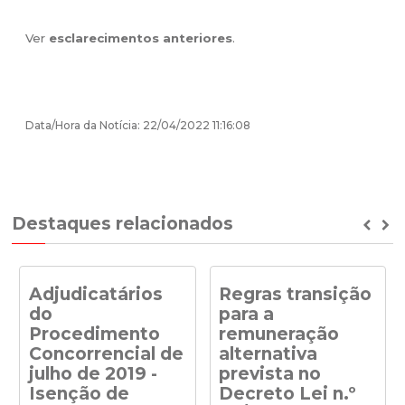
Ver
esclarecimentos anteriores
.
Data/Hora da Notícia: 22/04/2022 11:16:08
Destaques relacionados
Prev
Ne
Adjudicatários
Regras transição
do
para a
Procedimento
remuneração
Concorrencial de
alternativa
julho de 2019 -
prevista no
Isenção de
Decreto Lei n.º