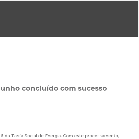
ral@dgeg.gov.pt
Imprensa:
imprensa@dgeg.gov.pt
ONLINE
ESTATÍSTICA
COMUNICAÇÃO
REPOSITÓRIO
FAQS
e junho concluído com sucesso
 da Tarifa Social de Energia. Com este processamento,