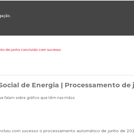
00
217 922 700 / 800 - chamada para a rede fixa nacional
Email Geral:
ge
egação.
ESTAQUES
ÁREAS SETORIAIS
ÁREAS TRANSVERSAIS
SERVIÇOS 
ento de junho concluído com sucesso
 Social de Energia | Processamento d
cluiu com sucesso o processamento automático de junho de 2026