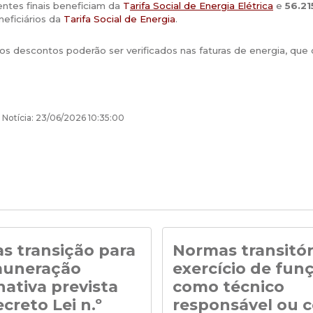
ientes finais beneficiam da
T
arifa Social de Energia Elétrica
e
56.21
neficiários da
Tarifa Social de Energia
.
os descontos poderão ser verificados nas faturas de energia, qu
 Notícia: 23/06/2026 10:35:00
s transição para
Normas transitór
muneração
exercício de fun
nativa prevista
como técnico
creto Lei n.º
responsável ou 