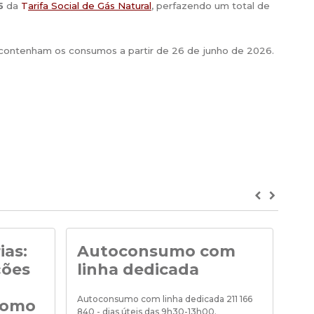
5
da
T
arifa Social de Gás Natural
, perfazendo um total de
e contenham os consumos a partir de 26 de junho de 2026.
Previous
Next
ias:
Autoconsumo com
No
ções
linha dedicada
Noti
de «
Autoconsumo com linha dedicada 211 166
como
840 - dias úteis das 9h30-13h00.