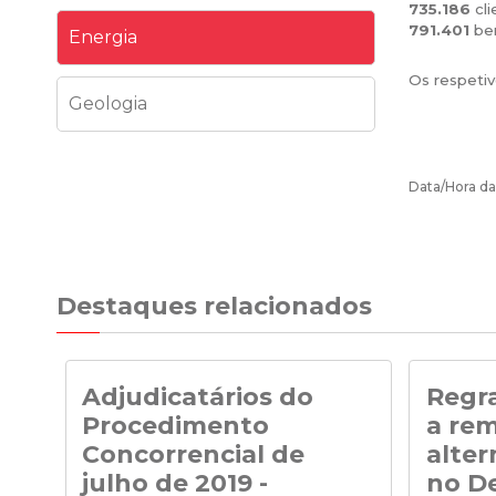
735.186
cl
791.401
be
Energia
Os respetiv
Geologia
Data/Hora da
Destaques relacionados
Adjudicatários do
Regra
Procedimento
a re
Concorrencial de
alter
julho de 2019 -
no De