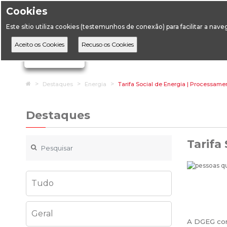
Cookies
Horário de Atendimento: 09:00 às 12:30 / 14:00 às 17:
Este sítio utiliza cookies (testemunhos de conexão) para facilitar a nav
A DGEG
D
Ignorar links de navegação
Home
Destaques
Energia
Tarifa Social de Energia | Processam
Destaques
Tarifa
Tudo
Geral
A DGEG con