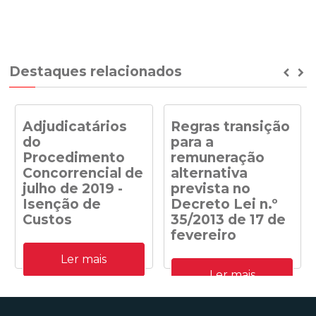
Destaques relacionados
Prev
Ne
Adjudicatários
Regras transição
do
para a
Procedimento
remuneração
Concorrencial de
alternativa
julho de 2019 -
prevista no
Isenção de
Decreto Lei n.º
Custos
35/2013 de 17 de
fevereiro
Adjudicatários do
Ler mais
Procedimento
Despacho n.º
Concorrencial de julho de
Ler mais
41/DGEG/2020: Regras
2019 para a atribuição de
transição para a
capacidade de receção na
remuneração alternativa
RESP de energia elétrica
prevista no Decreto Lei n.º