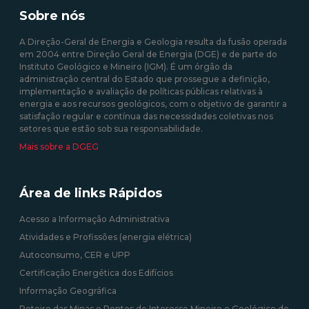
produzida em centrais
35/2013 de 17 de fevereiro
Sobre nós
solares fotovoltaicas -
Isenção de Custos
A Direção-Geral de Energia e Geologia resulta da fusão operada
em 2004 entre Direção Geral de Energia (DGE) e de parte do
10/08/2020 12:00:00
Instituto Geológico e Mineiro (IGM). É um órgão da
administração central do Estado que prossegue a definição,
09/09/2020 12:00:00
implementação e avaliação de políticas públicas relativas à
energia e aos recursos geológicos, com o objetivo de garantir a
satisfação regular e contínua das necessidades coletivas nos
setores que estão sob sua responsabilidade.
Mais sobre a DGEG
Área de links Rápidos
Acesso a Informação Administrativa
Atividades e Profissões (energia elétrica)
Autoconsumo, CER e UPP
Certificação Energética dos Edifícios
Informação Geográfica
Roteiro das Minas e Pontos de Interesse Mineiro e Geológico de