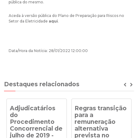
pública do mesmo.
Aceda à versão pública do Plano de Preparação para Riscos no
Setor da Eletricidade
aqui
.
Data/Hora da Notícia: 28/01/2022 12:00:00
Destaques relacionados
Prev
Ne
Adjudicatários
Regras transição
do
para a
Procedimento
remuneração
Concorrencial de
alternativa
julho de 2019 -
prevista no