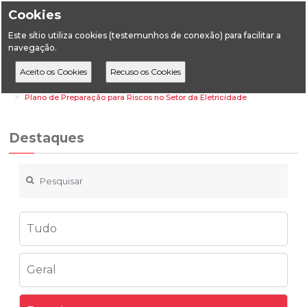
Cookies
Este sítio utiliza cookies (testemunhos de conexão) para facilitar a
navegação.
Home
Destaques
Energia
Plano de Preparação para Riscos no Setor da Eletricidade
Destaques
Tudo
Geral