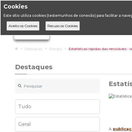
Cookies
Horário de Atendimento: 09:00 às 12:30 / 14:00 às 17:
Este sítio utiliza cookies (testemunhos de conexão) para facilitar a nav
A DGEG
D
Ignorar links de navegação
Home
Destaques
Energia
Estatísticas rápidas das renováveis - 
Destaques
Estatí
Tudo
Geral
A
publicaç