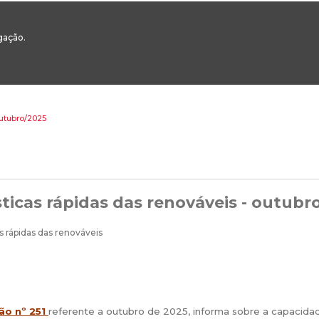
00
217 922 700 / 800 - chamada para a rede fixa nacional
Email Geral:
ge
egação.
ESTAQUES
ÁREAS SETORIAIS
ÁREAS TRANSVERSAIS
SERVIÇOS 
outubro/2025
sticas rápidas das renováveis - outubr
ão nº
251
referente a outubro de 2025, informa sobre a capacida