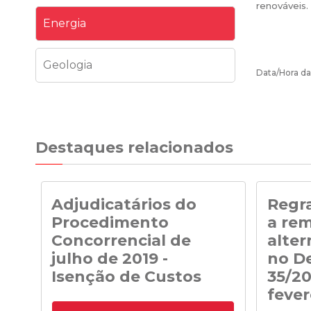
renováveis
Energia
Geologia
Data/Hora da
Destaques relacionados
Adjudicatários do
Regra
Procedimento
a re
Concorrencial de
alter
julho de 2019 -
no De
Isenção de Custos
35/20
fever
Adjudicatários do Procedimento