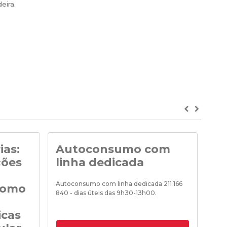
eira.
Previous
Next
ias:
Autoconsumo com
No
ções
linha dedicada
Noti
de «
Autoconsumo com linha dedicada 211 166
como
840 - dias úteis das 9h30-13h00.
icas
18/0