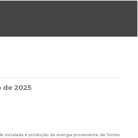
ral@dgeg.gov.pt
Imprensa:
imprensa@dgeg.gov.pt
ONLINE
ESTATÍSTICA
COMUNICAÇÃO
REPOSITÓRIO
FAQS
o de 2025
de instalada e produção da energia proveniente de fontes