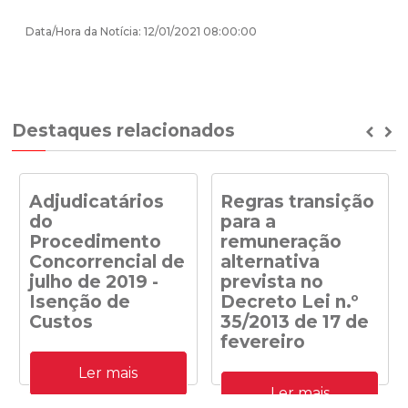
Data/Hora da Notícia: 12/01/2021 08:00:00
Destaques relacionados
Prev
Ne
Adjudicatários
Regras transição
do
para a
Procedimento
remuneração
Concorrencial de
alternativa
julho de 2019 -
prevista no
Isenção de
Decreto Lei n.º
Custos
35/2013 de 17 de
fevereiro
Adjudicatários do
Ler mais
Procedimento
Despacho n.º
Concorrencial de julho de
Ler mais
41/DGEG/2020: Regras
2019 para a atribuição de