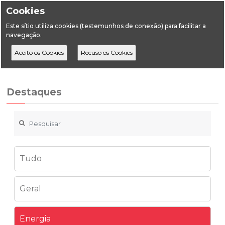
Cookies
Este sítio utiliza cookies (testemunhos de conexão) para facilitar a
navegação.
Home
Destaques
Energia
Aprovação do RMSA-E 2020
Destaques
Tudo
Geral
Energia