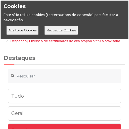
Cookies
Este sítio utiliza cookies (testemunhos de conexão) para facilitar a
navegação.
Home
Destaques
Energia
Despacho | Emissão de certificados de exploração a título provisório
Destaques
Tudo
Geral