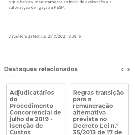
o que habilita imediatamente ao início de exploração e a
autorização de ligação à RESP.
Data/Hora da Notícia: 21/10/2021 19:38:16
Destaques relacionados
Prev
Ne
Adjudicatários
Regras transição
do
para a
Procedimento
remuneração
Concorrencial de
alternativa
julho de 2019 -
prevista no
Isenção de
Decreto Lei n.º
Custos
35/2013 de 17 de