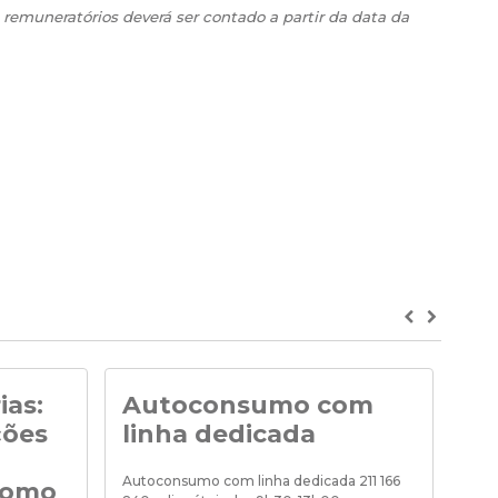
 remuneratórios deverá ser contado a partir da data da
Previous
Next
ias:
Autoconsumo com
No
ções
linha dedicada
Noti
de «
Autoconsumo com linha dedicada 211 166
como