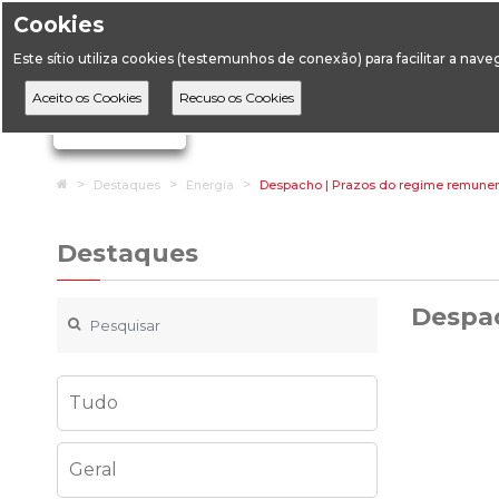
Cookies
Horário de Atendimento: 09:00 às 12:30 / 14:00 às 17:
Este sítio utiliza cookies (testemunhos de conexão) para facilitar a nav
A DGEG
D
Ignorar links de navegação
Home
Destaques
Energia
Despacho | Prazos do regime remuner
Destaques
Despac
Tudo
Geral