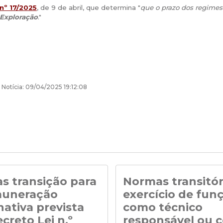
nº 17/2025
, de 9 de abril, que determina "
que o prazo dos regimes
 Exploração
."
 Notícia: 09/04/2025 19:12:08
s transição para
Normas transitór
muneração
exercício de fun
nativa prevista
como técnico
creto Lei n.º
responsável ou 