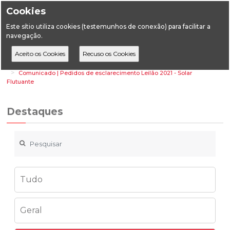
Cookies
Este sítio utiliza cookies (testemunhos de conexão) para facilitar a
navegação.
Home
Destaques
Energia
Comunicado | Pedidos de esclarecimento Leilão 2021 - Solar
Flutuante
Destaques
Tudo
Geral