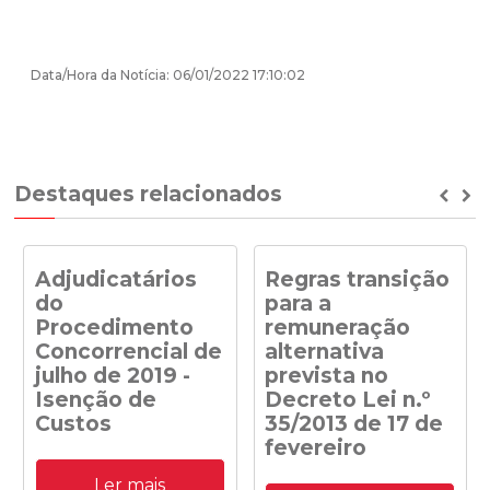
Data/Hora da Notícia: 06/01/2022 17:10:02
Destaques relacionados
Prev
Ne
Adjudicatários
Regras transição
do
para a
Procedimento
remuneração
Concorrencial de
alternativa
julho de 2019 -
prevista no
Isenção de
Decreto Lei n.º
Custos
35/2013 de 17 de
fevereiro
Adjudicatários do
Ler mais
Procedimento