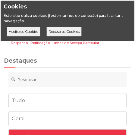
Cookies
Este sítio utiliza cookies (testemunhos de conexão) para facilitar a
navegação.
Home
Destaques
Energia
Despacho | Retificação | Linhas de Serviço Particular
Destaques
Tudo
Geral