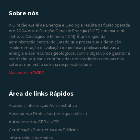
RESP de energia elétrica
prevista no Decreto Lei n.º
produzida em centrais
35/2013 de 17 de fevereiro
Sobre nós
solares fotovoltaicas -
Isenção de Custos
A Direção-Geral de Energia e Geologia resulta da fusão operada
em 2004 entre Direção Geral de Energia (DGE) e de parte do
10/08/2020 12:00:00
Instituto Geológico e Mineiro (IGM). É um órgão da
administração central do Estado que prossegue a definição,
09/09/2020 12:00:00
implementação e avaliação de políticas públicas relativas à
energia e aos recursos geológicos, com o objetivo de garantir a
satisfação regular e contínua das necessidades coletivas nos
setores que estão sob sua responsabilidade.
Mais sobre a DGEG
Área de links Rápidos
Acesso a Informação Administrativa
Atividades e Profissões (energia elétrica)
Autoconsumo, CER e UPP
Certificação Energética dos Edifícios
Informação Geográfica