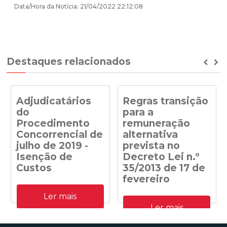
Data/Hora da Notícia: 21/04/2022 22:12:08
Destaques relacionados
Prev
Ne
Adjudicatários
Regras transição
do
para a
Procedimento
remuneração
Concorrencial de
alternativa
julho de 2019 -
prevista no
Isenção de
Decreto Lei n.º
Custos
35/2013 de 17 de
fevereiro
Adjudicatários do
Ler mais
Procedimento
Despacho n.º
Concorrencial de julho de
Ler mais
41/DGEG/2020: Regras
2019 para a atribuição de
transição para a
capacidade de receção na
remuneração alternativa