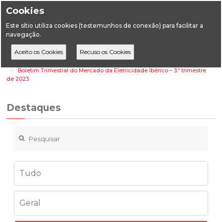
Cookies
Este sítio utiliza cookies (testemunhos de conexão) para facilitar a
navegação.
Home
Destaques
Energia
Boletim Trimestral do Mercado da Eletricidade Ibérico – 3.º trimestre
de 2023
Destaques
Tudo
Geral