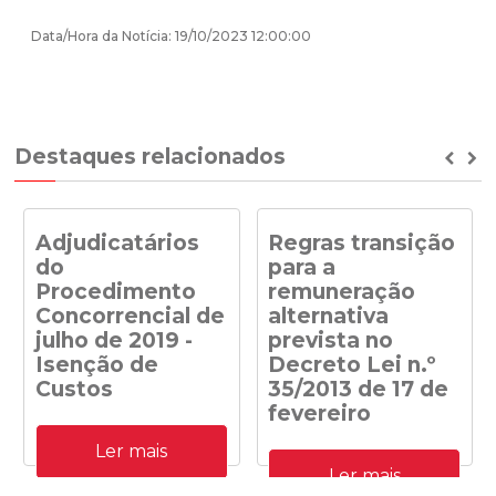
Data/Hora da Notícia: 19/10/2023 12:00:00
Destaques relacionados
Prev
Ne
Adjudicatários
Regras transição
do
para a
Procedimento
remuneração
Concorrencial de
alternativa
julho de 2019 -
prevista no
Isenção de
Decreto Lei n.º
Custos
35/2013 de 17 de
fevereiro
Adjudicatários do
Ler mais
Procedimento
Despacho n.º
Concorrencial de julho de
Ler mais
41/DGEG/2020: Regras
2019 para a atribuição de