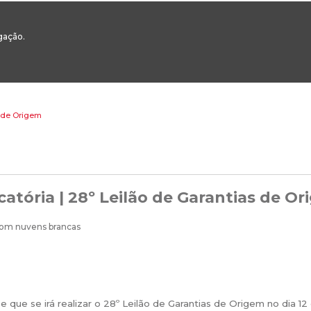
00
217 922 700 / 800 - chamada para a rede fixa nacional
Email Geral:
ge
egação.
ESTAQUES
ÁREAS SETORIAIS
ÁREAS TRANSVERSAIS
SERVIÇOS 
s de Origem
atória | 28º Leilão de Garantias de O
 que se irá realizar o 28º Leilão de Garantias de Origem no dia 1