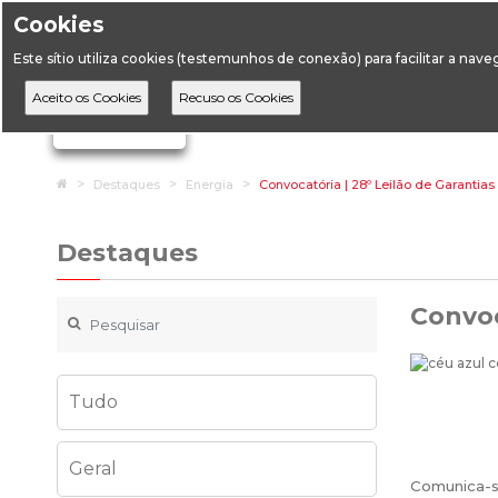
Cookies
Horário de Atendimento: 09:00 às 12:30 / 14:00 às 17:
Este sítio utiliza cookies (testemunhos de conexão) para facilitar a nav
A DGEG
D
Ignorar links de navegação
Home
Destaques
Energia
Convocatória | 28º Leilão de Garantia
Destaques
Convoc
Tudo
Geral
Comunica-se