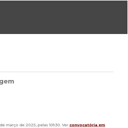
ral@dgeg.gov.pt
Imprensa:
imprensa@dgeg.gov.pt
ONLINE
ESTATÍSTICA
COMUNICAÇÃO
REPOSITÓRIO
FAQS
rigem
2 de março de 2025, pelas 10h30.
Ver
convocatória em