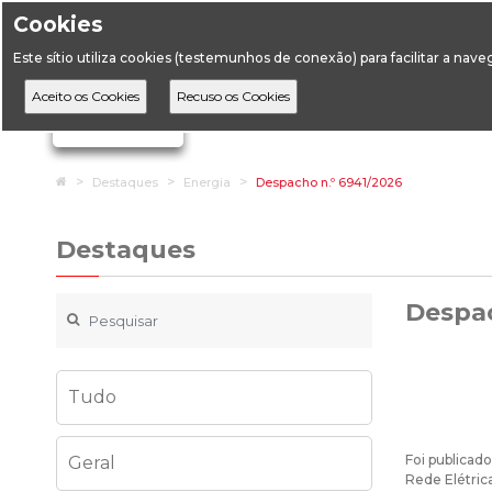
Cookies
Horário de Atendimento: 09:00 às 12:30 / 14:00 às 17:
Este sítio utiliza cookies (testemunhos de conexão) para facilitar a nav
A DGEG
D
Ignorar links de navegação
Home
Destaques
Energia
Despacho n.º 6941/2026
Destaques
Despac
Tudo
Foi publicad
Geral
Rede Elétric