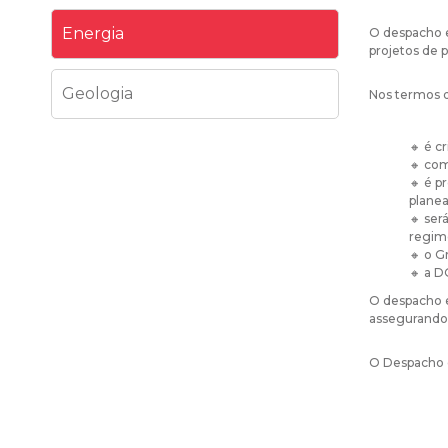
Energia
O despacho e
projetos de 
Geologia
Nos termos 
🔸 é c
🔸 com
🔸 é p
plane
🔸 ser
regime
🔸 o G
🔸 a D
O despacho es
assegurando 
O Despacho 