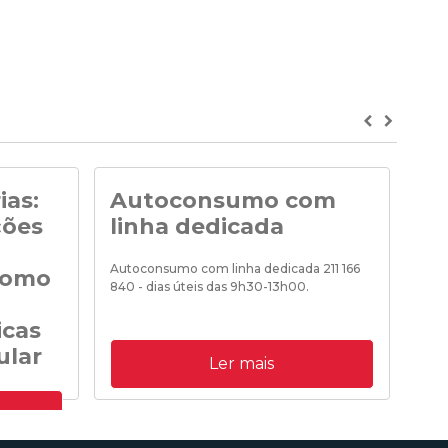
Previous
Next
ias:
Autoconsumo com
No
ções
linha dedicada
Noti
de «
Autoconsumo com linha dedicada 211 166
como
840 - dias úteis das 9h30-13h00.
icas
18/0
ular
09/10/2020 12:00:00
Ler mais
o acesso à
o e
mas e ao