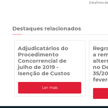
Data/Hora da
Destaques relacionados
Adjudicatários do
Regra
Procedimento
a re
Concorrencial de
alter
julho de 2019 -
no De
Isenção de Custos
35/20
fever
Adjudicatários do Procedimento
Ler mais
Concorrencial de julho de 2019 para a
Despacho 
atribuição de capacidade de receção na
transição 
RESP de energia elétrica produzida em
prevista n
centrais solares fotovoltaicas - Isenção de
fevereiro
Custos