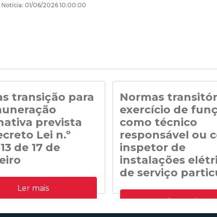
 Notícia: 01/06/2026 10:00:00
s transição para
Normas transitór
muneração
exercício de fun
nativa prevista
como técnico
creto Lei n.º
responsável ou 
13 de 17 de
inspetor de
eiro
instalações elétr
de serviço partic
n.º 41/DGEG/2020: Regras
Ler mais
para a remuneração alternativa
Normas transitórias referentes a
o Decreto Lei n.º 35/2013 de 17 de
Ler mais
profissão de técnico de instalaçã
manutenção de edifícios e siste