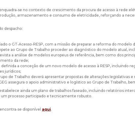
nquadra‑se no contexto de crescimento da procura de acesso à rede elétr
produção, armazenamento e consumo de eletricidade, reforçando a neces
do despacho:
riado o GT‑Acesso‑RESP, com a missão de preparar a reforma do modelo de
pete ao Grupo de Trabalho proceder ao diagnóstico do modelo atual, inclu
revista a análise de modelos europeus de referência, bem como dos princip
amento da rede;
á definida a conceção de um novo modelo de acesso à RESP, incluindo regra
s jurídicos;
rupo de Trabalho deverá apresentar propostas de alterações legislativas 
GEG assegura o apoio administrativo e logístico ao Grupo de Trabalho, be
tabelece ainda um plano de trabalhos faseado, incluindo relatórios interca
um processo participado e tecnicamente robusto.
encontra‑se disponível
aqui
.