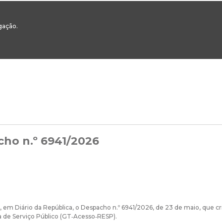
00
217 922 700 / 800 - chamada para a rede fixa nacional
Email Geral:
ge
egação.
ESTAQUES
ÁREAS SETORIAIS
ÁREAS TRANSVERSAIS
SERVIÇOS 
ho n.º 6941/2026
o, em Diário da República, o Despacho n.º 6941/2026, de 23 de maio, que 
a de Serviço Público (GT‑Acesso‑RESP).