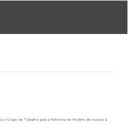
ral@dgeg.gov.pt
Imprensa:
imprensa@dgeg.gov.pt
ONLINE
ESTATÍSTICA
COMUNICAÇÃO
REPOSITÓRIO
FAQS
cria o Grupo de Trabalho para a Reforma do Modelo de Acesso à