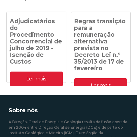
Adjudicatários
Regras transição
do
para a
Procedimento
remuneração
Concorrencial de
alternativa
julho de 2019 -
prevista no
Isenção de
Decreto Lei n.º
Custos
35/2013 de 17 de
fevereiro
Adjudicatários do
Ler mais
Procedimento
Despacho n.º
Concorrencial de julho de
Ler mais
41/DGEG/2020: Regras
2019 para a atribuição de
transição para a
capacidade de receção na
remuneração alternativa
RESP de energia elétrica
prevista no Decreto Lei n.º
produzida em centrais
35/2013 de 17 de fevereiro
Sobre nós
solares fotovoltaicas -
Isenção de Custos
A Direção-Geral de Energia e Geologia resulta da fusão operada
em 2004 entre Direção Geral de Energia (DGE) e de parte do
10/08/2020 12:00:00
Instituto Geológico e Mineiro (IGM). É um órgão da