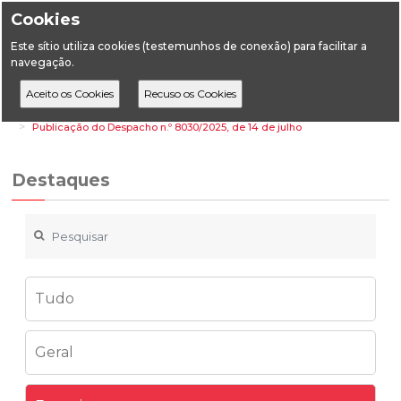
Cookies
Este sítio utiliza cookies (testemunhos de conexão) para facilitar a
navegação.
Home
Destaques
Energia
Publicação do Despacho n.º 8030/2025, de 14 de julho
Destaques
Tudo
Geral